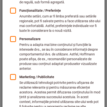
Preț per 1 buc.
plus TVA,
plus cost livrare
Prețuri individuale pentru clienții de afaceri după
conectare.
Cantitate
Adăugaţi în coş
Termen de livrare estimat: 1-2 săptămâni
Vă rugăm să țineți cont de termenul de livrare și de
recomandări:
Comandăm acest articol pentru dvs. direct de la
producător, deoarece nu face parte din gama noastră
principală și, prin urmare, nu este în stocul nostru.
Info