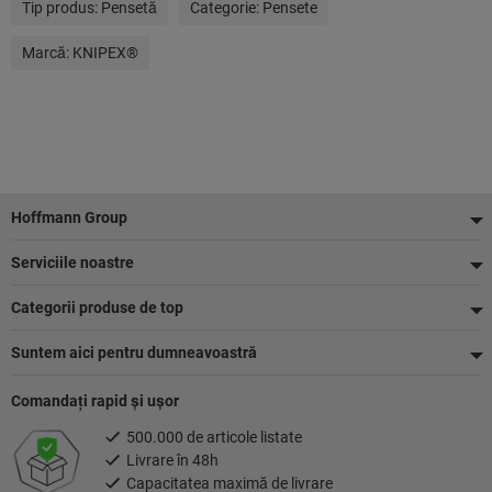
Tip produs:
Pensetă
Categorie:
Pensete
Marcă:
KNIPEX®
Footer
Hoffmann Group
Serviciile noastre
Categorii produse de top
Suntem aici pentru dumneavoastră
Comandaţi rapid şi uşor
500.000 de articole listate
Livrare în 48h
Capacitatea maximă de livrare