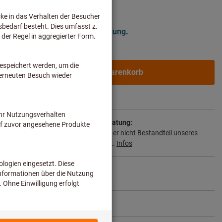
ür Geschäftskunden nach
Anmeldung.
In den Warenkorb
 1-2 Wochen
ie Lieferzeit und eingeschränkte Beratung:
n wir für Sie direkt beim Hersteller, da er nicht Bestandteil unseres
nd somit nicht bei uns auf Lager liegt.
Infos
ikel teilen