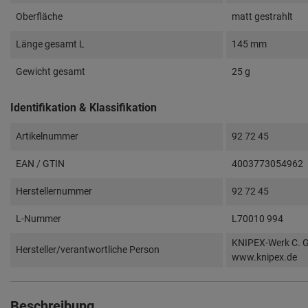
Oberfläche
matt gestrahlt
Länge gesamt L
145 mm
Gewicht gesamt
25 g
Identifikation & Klassifikation
Artikelnummer
92 72 45
EAN / GTIN
4003773054962
Herstellernummer
92 72 45
L-Nummer
L70010 994
KNIPEX-Werk C. G
Hersteller/verantwortliche Person
www.knipex.de
Beschreibung