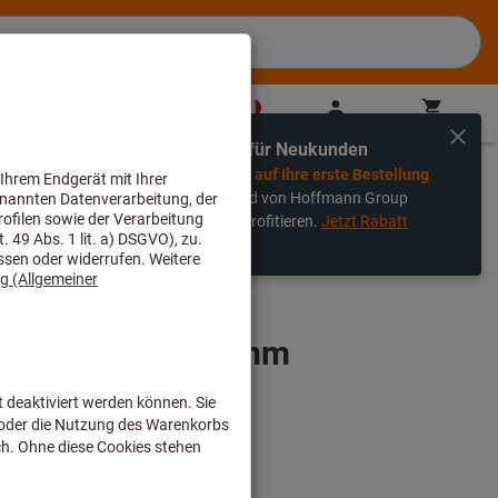
IT
(
de
)
Anmelden
Warenkorb
Direktkauf
Exklusiv für Neukunden
%
Jetzt
-20% auf Ihre erste Bestellung
sichern und von Hoffmann Group
Vorteilen profitieren.
Jetzt Rabatt
rhin über den eShop aufgeben und sie werden wie gewohnt von
sichern.
te Geriffelt 145 mm