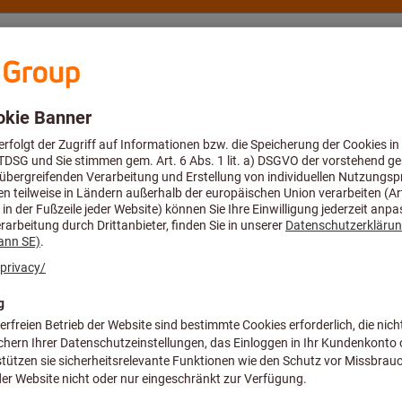
eratung und Support
Hoffmann Group
Kataloge
Angebote %
n
ließlich den 14. August geschlossen. Sie können Ihre Bestellungen weite
Universalpinzet
Artikel-Nr.:
92 72 45