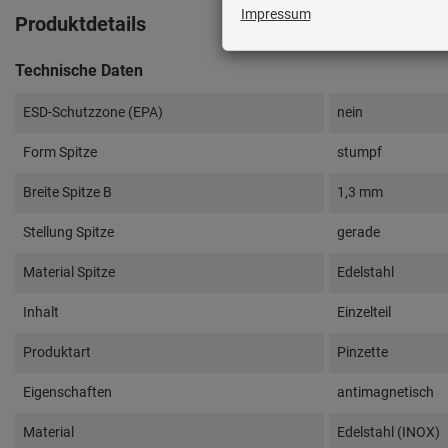
Produktdetails
Technische Daten
ESD-Schutzzone (EPA)
nein
Form Spitze
stumpf
Breite Spitze B
1,3 mm
Stellung Spitze
gerade
Material Spitze
Edelstahl
Inhalt
Einzelteil
Produktart
Pinzette
Eigenschaften
antimagnetisch
Material
Edelstahl (INOX)