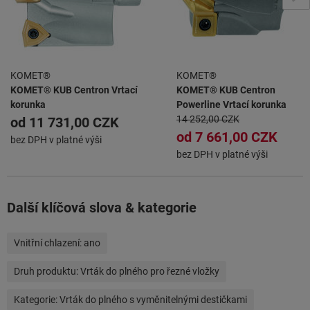
KOMET®
KOMET®
KOMET® KUB Centron Vrtací
KOMET® KUB Centron
korunka
Powerline Vrtací korunka
14 252,00 CZK
od
11 731,00 CZK
od
7 661,00 CZK
bez DPH v platné výši
bez DPH v platné výši
Další klíčová slova & kategorie
Vnitřní chlazení:
ano
Druh produktu:
Vrták do plného pro řezné vložky
Kategorie:
Vrták do plného s vyměnitelnými destičkami