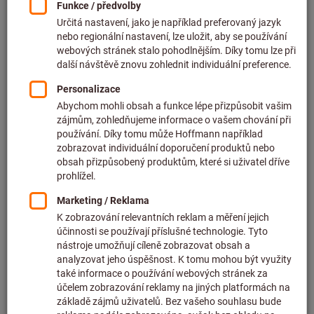
Cena za 1 ks
bez DPH v platné výši
plus náklady na dopravu
Individuální ceny pro firemní zákazníky po
přihlášení.
Množství
Do košíku
Předpokládaná doba dodání: 2–3 týdny
Upozorňujeme na prodlouženou dodací lhůtu a
omezené poradenství:
Tuto položku pro vás objednáváme přímo u výrobce,
protože není součástí našeho hlavního sortimentu, a
proto ji nemáme skladem.
Informace