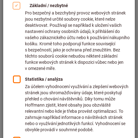
Kliknutím zvětšíte obrázek