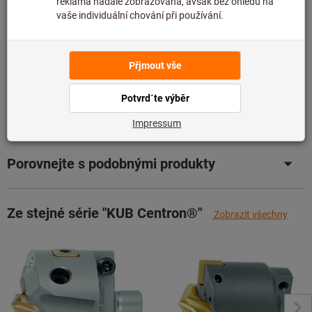
Přidat do seznamu přání
Sdílet artikl
Údaje o výrobku
Popis
Porovnejte s podobnými produkty
Ze stejné série "KUB Centron®"
Zobrazit všechny