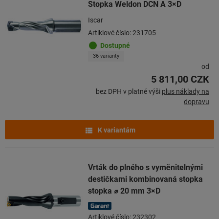
Stopka Weldon DCN A 3×D
Iscar
Artiklové číslo: 231705
Dostupné
36 varianty
od
5 811,00 CZK
bez DPH v platné výši
plus náklady na
dopravu
K variantám
Vrták do plného s vyměnitelnými
destičkami kombinovaná stopka
stopka ⌀ 20 mm 3×D
Artiklové číslo: 232302