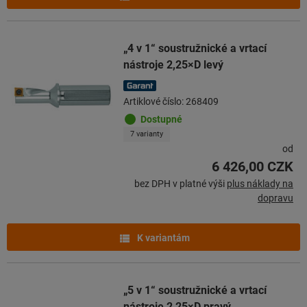
„4 v 1“ soustružnické a vrtací
nástroje 2,25×D levý
Artiklové číslo: 268409
Dostupné
7 varianty
od
6 426,00 CZK
bez DPH v platné výši
plus náklady na
dopravu
K variantám
„5 v 1“ soustružnické a vrtací
nástroje 2,25×D pravý