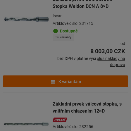
Stopka Weldon DCN A 8×D
Iscar
Artiklové číslo: 231715
Dostupné
36 varianty
od
8 003,00 CZK
bez DPH v platné výši
plus náklady na
dopravu
K variantám
Základní prvek válcová stopka, s
vnitřním chlazením 12×D
Artiklové číslo: 232256