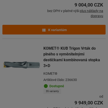
9 004,00 CZK
bez DPH v platné výši
plus náklady na
dopravu
K variantám
KOMET® KUB Trigon Vrták do
plného s vyměnitelnými
destičkami kombinovaná stopka
3×D
KOMET®
Artiklové číslo: 236630
Dostupné
35 varianty
od
9 949,00 CZK