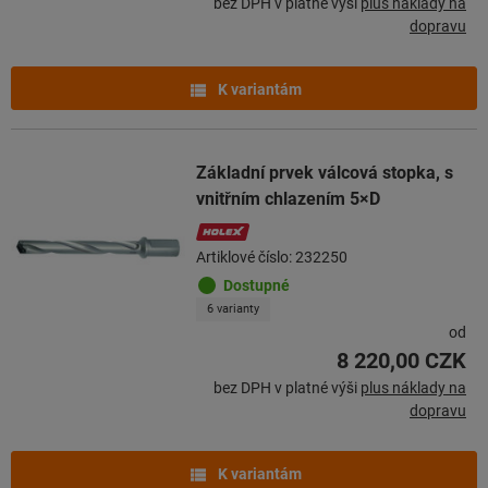
bez DPH v platné výši
plus náklady na
dopravu
K variantám
Základní prvek válcová stopka, s
vnitřním chlazením 5×D
Artiklové číslo: 232250
Dostupné
6 varianty
od
8 220,00 CZK
bez DPH v platné výši
plus náklady na
dopravu
K variantám