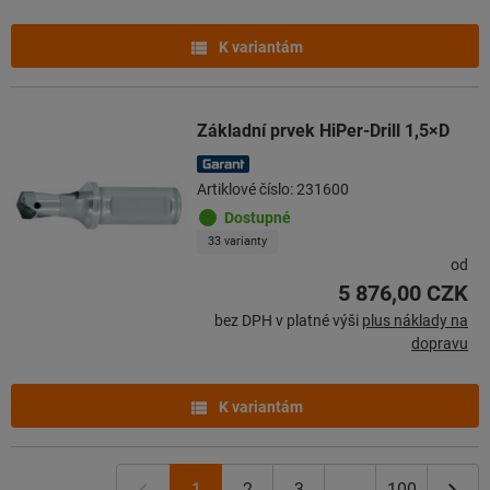
K variantám
Základní prvek HiPer-Drill 1,5×D
Artiklové číslo: 231600
Dostupné
33 varianty
od
5 876,00 CZK
bez DPH v platné výši
plus náklady na
dopravu
K variantám
1
2
3
...
100