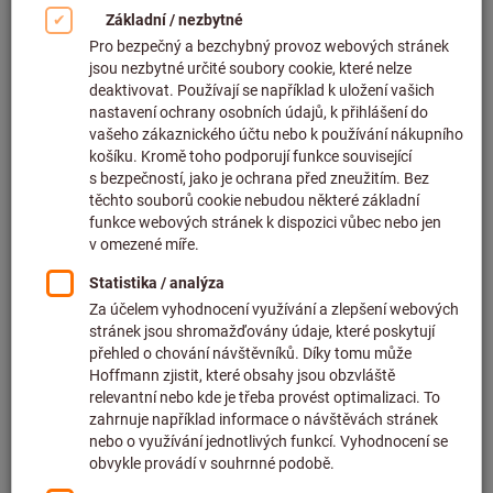
Artiklové číslo: 232300
Dostupné
39 varianty
od
8 449,00 CZK
bez DPH v platné výši
plus náklady na
dopravu
K variantám
Základní prvek HiPer-Drill 5×D
Artiklové číslo: 231610
Dostupné
41 varianty
od