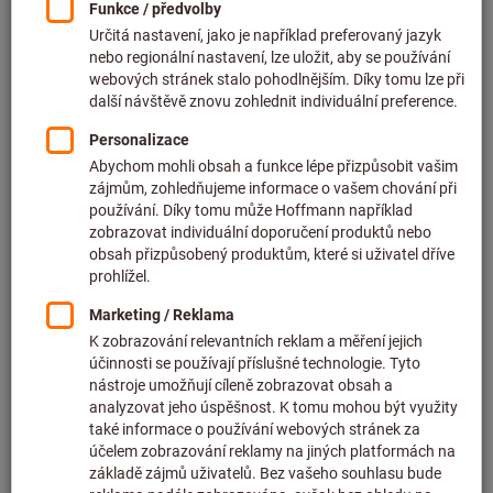
7 162,00 CZK
bez DPH v platné výši
plus náklady na
dopravu
K variantám
Vrták do plného s vyměnitelnými
destičkami kombinovaná stopka
4×D
Artiklové číslo: 232310
Dostupné
23 varianty
od
9 886,00 CZK
bez DPH v platné výši
plus náklady na
dopravu