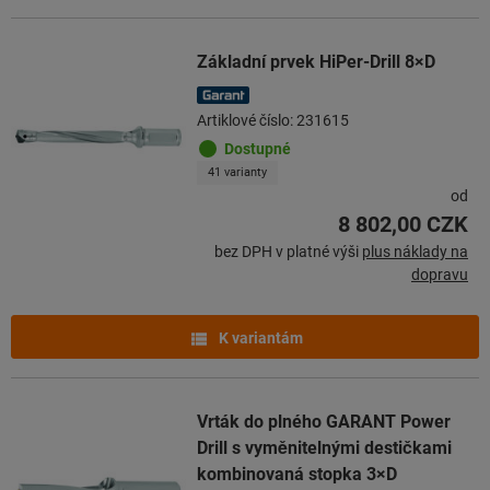
Základní prvek HiPer-Drill 8×D
Artiklové číslo: 231615
Dostupné
41 varianty
od
8 802,00 CZK
bez DPH v platné výši
plus náklady na
dopravu
K variantám
Vrták do plného GARANT Power
Drill s vyměnitelnými destičkami
kombinovaná stopka 3×D