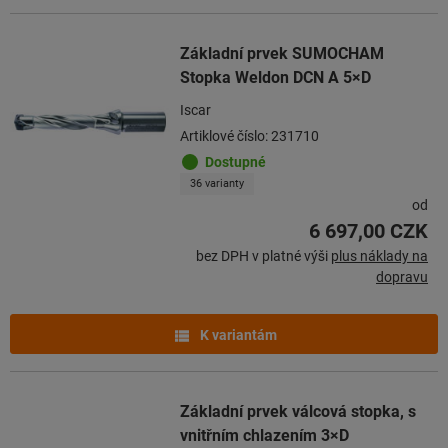
Základní prvek SUMOCHAM
Stopka Weldon DCN A 5×D
Iscar
Artiklové číslo: 231710
Dostupné
36 varianty
od
6 697,00 CZK
bez DPH v platné výši
plus náklady na
dopravu
K variantám
Základní prvek válcová stopka, s
vnitřním chlazením 3×D