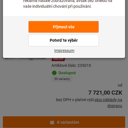
K variantám
Vrták do plného HOLEX Pro Drill s
vyměnitelnými destičkami
kombinovaná stopka 4×D
Artiklové číslo: 235010
Dostupné
35 varianty
od
7 721,00 CZK
bez DPH v platné výši
plus náklady na
dopravu
K variantám