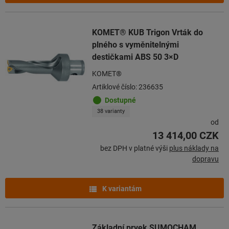
KOMET® KUB Trigon Vrták do
plného s vyměnitelnými
destičkami ABS 50 3×D
KOMET®
Artiklové číslo: 236635
Dostupné
38 varianty
od
13 414,00 CZK
bez DPH v platné výši
plus náklady na
dopravu
K variantám
Základní prvek SUMOCHAM