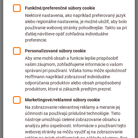
Cena za 1 ks
plus DPH
plus náklady na dopravu
Individuálne ceny pre obchodných zákazníkov po
prihlásení.
Minimálne množstvo objednávky 2 kusy
Kroky objednávky: 2 kusy
Počet
Do nákupného košíka
Predpokladaný čas dodania: 4 – 6 pracovné dni