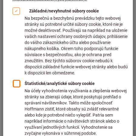
Kliknutím zväčšíte obrázok