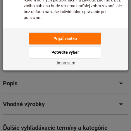
Upozorňujeme, že dodacia lehota a obmedzená rada:
Túto položku pre Vás objednávame priamo od výrobcu,
pretože nie je súčasťou nášho hlavného sortimentu, a
preto ju nemáme na sklade.
Informácie
Pridať do zoznamu želaní
Zdieľajte položku
Podrobnosti o výrobku
Popis
Vhodné výrobky
Ďalšie vyhľadávacie termíny a kategórie