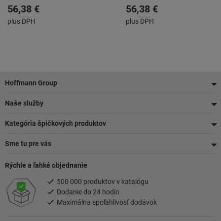
destičky pro výrobu
destičky pro výrobu
56,38 €
56,38 €
metrických vnitřních závitů
metrických vnitřních závitů
plus DPH
plus DPH
ISO
ISO
Pätička
Hoffmann Group
Naše služby
Kategória špičkových produktov
Sme tu pre vás
Rýchle a ľahké objednanie
500 000 produktov v katalógu
Dodanie do 24 hodín
Maximálna spoľahlivosť dodávok