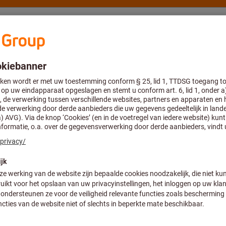
Advies en support
Hoffmann Group
Meerrijige draadfrees
Wisselplaten voor meerrijige draadfrees
MT LNHU 1403 I
Inserts for Inte
Artikelnummer:
5669321
Prijs per 1 Stuk