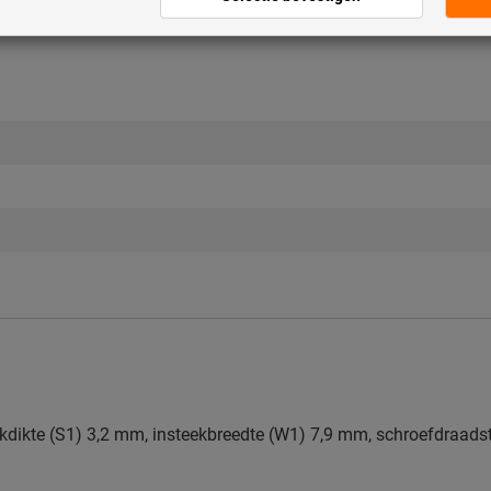
kdikte (S1) 3,2 mm, insteekbreedte (W1) 7,9 mm, schroefdraads