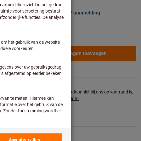
 zakelijke klanten na
registratie / aanmelding.
ks
Aan de winkelwagen toevoegen
ertijd en beperkt advies:
ons hoofdassortiment behoort en daardoor niet bij ons op voorraad is,
el voor u rechtstreeks bij de fabrikant.
Info
Artikel delen