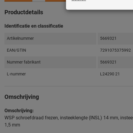
Productdetails
Identificatie en classificatie
Artikelnummer
5669321
EAN/GTIN
7291075375992
Nummer fabrikant
5669321
L-nummer
L24290 21
Omschrijving
Omschrijving:
WSP schroefdraad frezen, insteeklengte (INSL) 14 mm, instee
1,5 mm