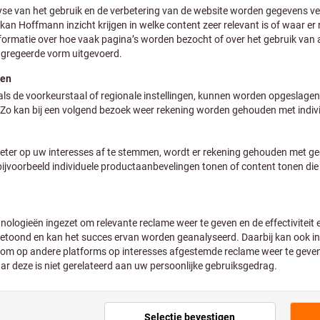
Excl. BTW
Excl. verzendkosten
Klantspecifieke prijzen voor
Minimale bestelhoeveelheid 2 stu
Stappen van de bestelling: 2 stuks
Aantal
Leverbaar in 1-3 werkdagen
Klik om de afbeelding te vergroten
Let op de langere lev
Doordat het niet tot 
bestellen wij dit artik
Toevoegen aan wenslijst