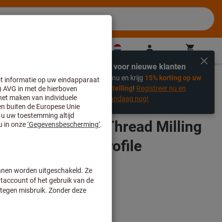
NL
(
nl
)
Login
Winkelwagen
Direct kopen
Exclusief voor nieuwe klanten
%
Registreer nu en krijg
15% korting op uw
eerste bestelling
!
Registreer nu en
bespaar vandaag nog!
1.50ISO IC908 Thread Milling
rnal ISO Metric Profile