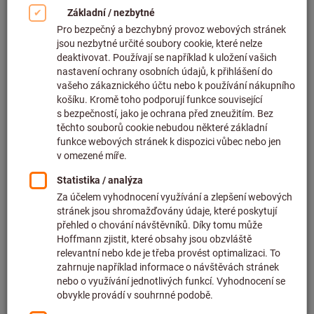
Kliknutím zvětšíte obrázek