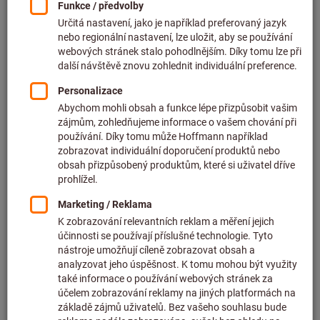
Cena za 1 ks
bez DPH v platné výši
plus náklady na dopravu
Individuální ceny pro firemní zákazníky po
přihlášení.
Minimální množství pro objednání 2 kusy
K objednání po násobcích: 2 kusy
Množství
Do košíku
Kusy dostupné za 1 – 3 pracovních dnů
Upozorňujeme na prodlouženou dodací lhůtu a