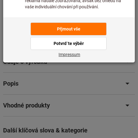
omezené poradenství:
Tuto položku pro vás objednáváme přímo u výrobce,
protože není součástí našeho hlavního sortimentu, a
proto ji nemáme skladem.
Informace
Přidat do seznamu přání
Sdílet artikl
Údaje o výrobku
Popis
Vhodné produkty
Další klíčová slova & kategorie