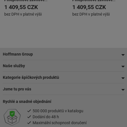
frézovací destičky pro
frézovací destičky pro výrobu
1 409,55 CZK
1 409,55 CZK
americké závity (UN, UNC,
vnitřních nebo vnějších
bez DPH v platné výši
bez DPH v platné výši
UNF, UNEF, UNS)
závitů NPS (mechanické
spojování a trubkové spojky)
Zápatí
Hoffmann Group
Naše služby
Kategorie špičkových produktů
Jsme tu pro vás
Rychlé a snadné objednání
500 000 produktů v katalogu
Dodání do 48 h
Maximální schopnost doručení