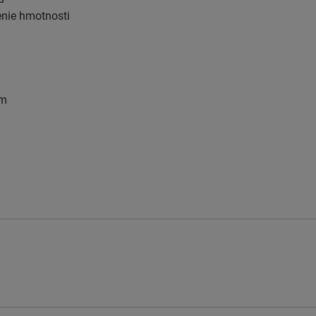
enie hmotnosti
mm