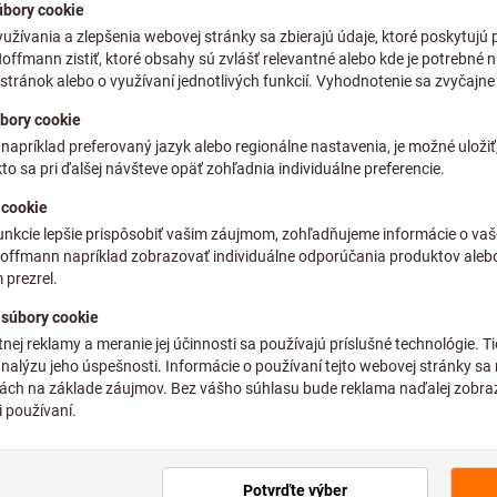
plus DPH
plus náklady na doprav
Individuálne ceny pre obch
Počet
Predpokladaný čas dodania: 
Upozorňujeme, že do
Túto položku pre Vás
Kliknutím zväčšíte obrázok
hlavného sortimentu,
Pridať do zoznamu želaní
okumenty
Porovnať produkty