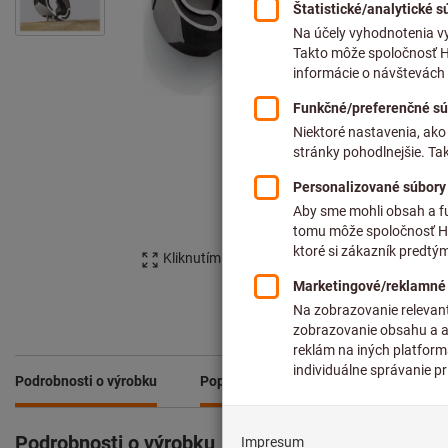
Kliknutím zväčšíte obrázok
Podrobnosti o výrobku
Popis
Súbory na stiahnutie a d
Podrobnosti o výrobku