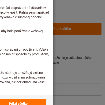
u
odných zákazníkov po
prihlásení.
Do nákupného košíka
Preposielanie zásielok
1 – 2 týždne
dacia lehota a obmedzená rada:
 objednávame priamo od výrobcu, pretože nie je súčasťou nášho
 a preto ju nemáme na sklade.
Informácie
Zdieľajte položku