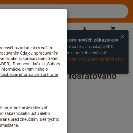
SK
(
sk
)
Prihlásiť sa
Nákupný košík
Priamy nákup
Výhradne pre nových zákazníkov
%
Zaregistrujte sa teraz a získajte 20%
zľavu na svoju prvú objednávku!
Zaregistrujte sa teraz a začnite šetriť ešte
dnes!
 potaženo plastem fosfátováno
na černo 210 mm