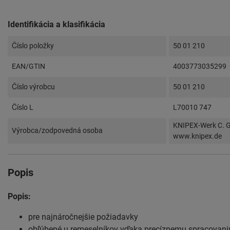
Identifikácia a klasifikácia
Číslo položky
50 01 210
EAN/GTIN
4003773035299
Číslo výrobcu
50 01 210
Číslo L
L70010 747
KNIPEX-Werk C. G
Výrobca/zodpovedná osoba
www.knipex.de
Popis
Popis:
pre najnáročnejšie požiadavky
obľúbené u remeselníkov vďaka precíznemu spracovani