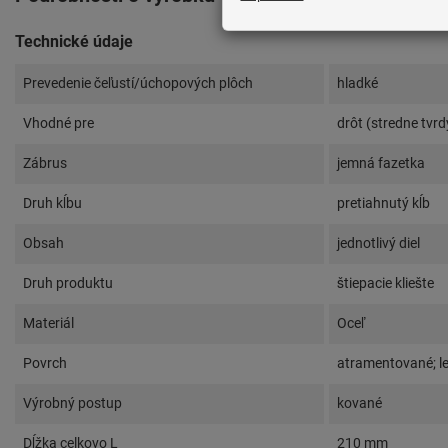
Technické údaje
Prevedenie čeľustí/úchopových plôch
hladké
Vhodné pre
drôt (stredne tvrd
Zábrus
jemná fazetka
Druh kĺbu
pretiahnutý kĺb
Obsah
jednotlivý diel
Druh produktu
štiepacie kliešte
Materiál
Oceľ
Povrch
atramentované; l
Výrobný postup
kované
Dĺžka celkovo L
210 mm