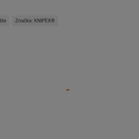
šte
Značka:
KNIPEX®