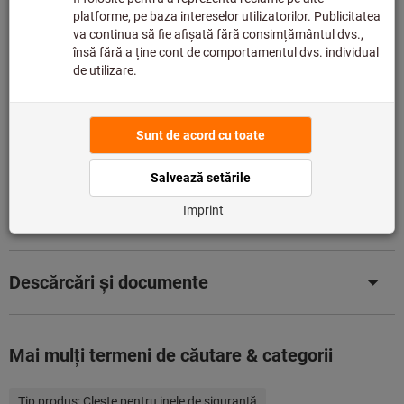
Comandăm acest articol pentru dvs. direct de la
producător, deoarece nu face parte din gama noastră
principală și, prin urmare, nu este în stocul nostru.
Info
Adaugă la lista de dorințe
Distribuiţi produsul
Detalii despre produs
Descriere
Descărcări și documente
Mai mulţi termeni de căutare & categorii
Tip produs:
Cleşte pentru inele de siguranţă