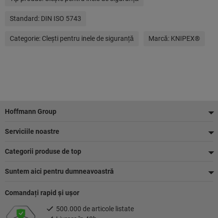
Standard:
DIN ISO 5743
Categorie:
Cleşti pentru inele de siguranţă
Marcă:
KNIPEX®
Footer
Hoffmann Group
Serviciile noastre
Categorii produse de top
Suntem aici pentru dumneavoastră
Comandaţi rapid şi uşor
500.000 de articole listate