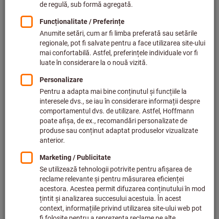
Preț per 1 buc.
plus TVA,
plus cost livrare
Prețuri individuale pentru clienții de afaceri după
conectare.
Cantitate
Adăugaţi în coş
Expedierea livrării
Termen de livrare estimat: 1-2 săptămâni
Vă rugăm să țineți cont de termenul de livrare și de
recomandări: