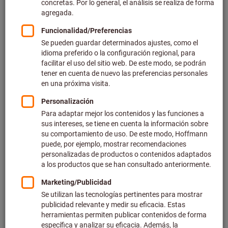
Precio por 1 Unidad
más IVA en la tarifa actual
Gastos de envío no incluidos
Precios individuales para clientes empresariales después
de
iniciar sesión.
Cantidad
Añadir a la cesta de la compra
Tiempo de entrega estimado: 1-2 semanas. Para confirmar los
plazos de entrega, escríbanos a contacto@hoffmann-
group.com
Reenvío de la entrega