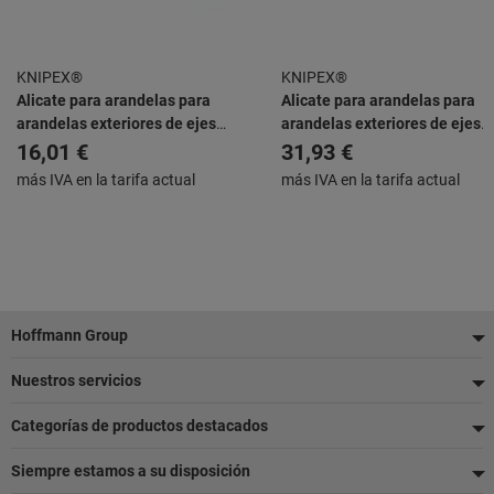
KNIPEX®
KNIPEX®
Alicate para arandelas para
Alicate para arandelas para
arandelas exteriores de ejes
arandelas exteriores de ejes
recubiertos de plástico negro
recubiertos de plástico negro
16,01 €
31,93 €
atramentado 140 mm
atramentado 320 mm
más IVA en la tarifa actual
más IVA en la tarifa actual
Pie
Hoffmann Group
de
Nuestros servicios
página
Categorías de productos destacados
Siempre estamos a su disposición