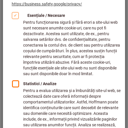
Domeniu de măsurare: 2-6mm
Cod articol.:
428652 2-6