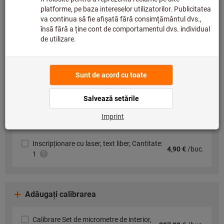
Doriți să comandați mai mult de un articol?
Selectaţi aici rapid!
Adăugaţi o etichetă
Inscripționare cu laser cod DMC, inclusiv
7,20 €
/buc.
text simplu, Cantitate: 1
Inscripționare cu laser cod QR, inclusiv text
7,20 €
/buc.
simplu, Cantitate: 1
Inscripţionare cu laser, text liber, Cantitate:
4,90 €
/buc.
1
Adăugați calibrarea
Calibrare Set de micrometre de interior,