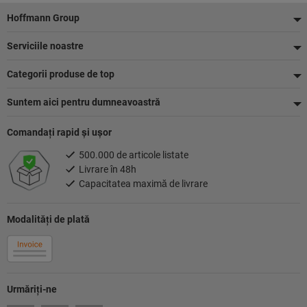
Footer
Hoffmann Group
Serviciile noastre
Categorii produse de top
Suntem aici pentru dumneavoastră
Comandaţi rapid şi uşor
500.000 de articole listate
Livrare în 48h
Capacitatea maximă de livrare
Modalităţi de plată
Urmăriţi-ne