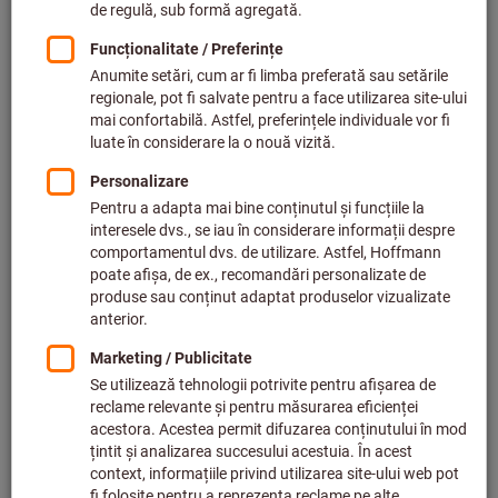
Faceți clic pentru a mări imaginea
Preț per 1 buc.
plus TVA,
plus cost livrare
Prețuri individuale pentru clienții de afaceri după
conectare.
Domeniu de măsurare (mm):
%
%
%
%
Reducere
Reducere
Reducere
Reducere
2-6
6-10
10-20
20-50
50-100