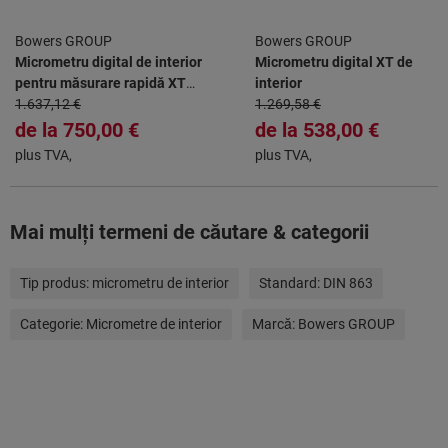
Bowers GROUP
Bowers GROUP
Micrometru digital de interior
Micrometru digital XT de
pentru măsurare rapidă XT
interior
Holematic cu Bluetooth®
1.637,12 €
1.269,58 €
de la
750,00 €
de la
538,00 €
plus TVA,
plus TVA,
Mai mulţi termeni de căutare & categorii
Tip produs:
micrometru de interior
Standard:
DIN 863
Categorie:
Micrometre de interior
Marcă:
Bowers GROUP