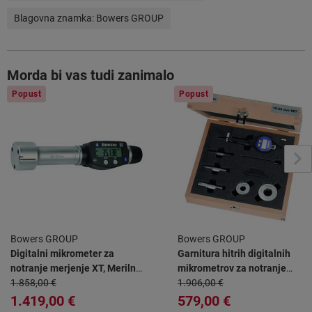
Blagovna znamka:
Bowers GROUP
Morda bi vas tudi zanimalo
Popust
Popust
Bowers GROUP
Bowers GROUP
Digitalni mikrometer za
Garnitura hitrih digitalnih
notranje merjenje XT, Merilno
mikrometrov za notranje
območje: 35-50mm
1.858,00 €
merjenje XTL, Merilno
1.906,00 €
območje: 6-10mm
1.419,00 €
579,00 €