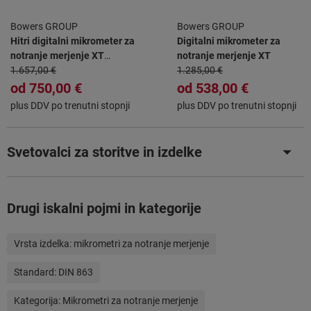
Bowers GROUP
Bowers GROUP
Hitri digitalni mikrometer za
Digitalni mikrometer za
notranje merjenje XT
notranje merjenje XT
Holematic S tehnologijo
1.657,00 €
1.285,00 €
Bluetooth®
od
750,00 €
od
538,00 €
plus DDV po trenutni stopnji
plus DDV po trenutni stopnji
Svetovalci za storitve in izdelke
Drugi iskalni pojmi in kategorije
Vrsta izdelka:
mikrometri za notranje merjenje
Standard:
DIN 863
Kategorija:
Mikrometri za notranje merjenje