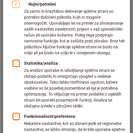
merjenje XT, Merilno območje: 2-6mm
Št. art.:
428652 2-6