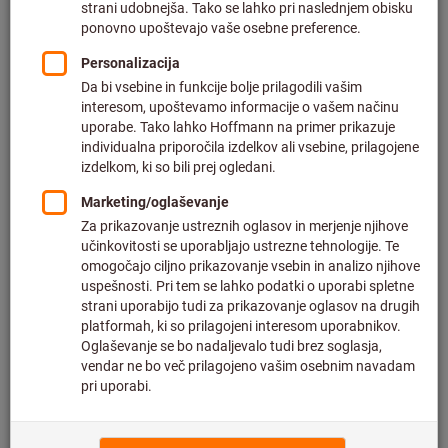
Kliknite za povečavo slike
Cena na 1 kos
plus DDV po trenutni stopnji
in strošek dostave
Individualne cene za poslovne stranke po
prijavi.
Merilno območje (mm):
%
%
%
%
Popust
Popust
Popust
Popust
2-6
6-10
10-20
20-50
50-100
Želite sočasno naročiti več izdelkov?
Na hiter vnos