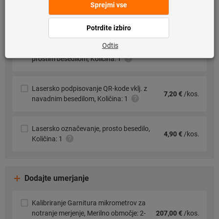
Dodajte oznake:
Lasersko podpisovanje DMC-kode vklj. s
7,20 €
/kos.
prostim besedilom, Količina: 1
Lasersko podpisovanje QR-kode vklj. z
7,20 €
/kos.
navadnim besedilom, Količina: 1
Lasersko označevanje, prosto besedilo,
4,90 €
/kos.
Količina: 1
Dodajte umerjanje
Kalibriranje Garnitura mikrometrov za
notranje merjenje, Merilno območje: 2-
207,00 €
/kos.