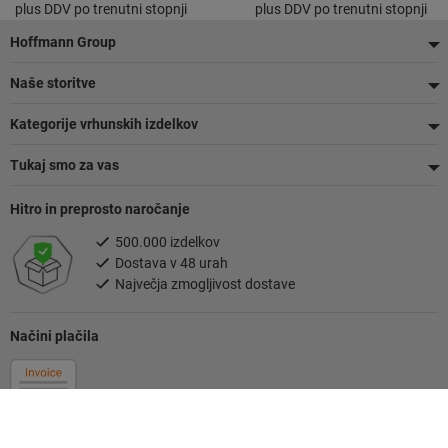
plus DDV po trenutni stopnji
plus DDV po trenutni stopnji
Noga
Hoffmann Group
Naše storitve
Kategorije vrhunskih izdelkov
Tukaj smo za vas
Hitro in preprosto naročanje
500.000 izdelkov
Dostava v 48 urah
Največja zmogljivost dostave
Načini plačila
Sledite nam