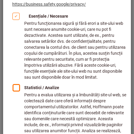
Mandrine de forță MAS-BT (16)
Portscule combi pentru freze MAS-BT (194)
Portscule pentru freză cu alezaj MAS-BT (64)
Suporturi de scule pentru capete de frezat MAS-BT (43)
Mandrine micro și scurte MAS-BT (8)
Portscule hidraulice MAS-BT (90)