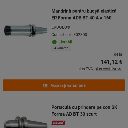
Mandrină pentru bucşă elastică
ER Forma ADB BT 40 A = 160
EROGLU®
Cod articol.: 302800
Livrabil
4 variante
de la
141,12 €
plus TVA,
plus cost livrare
Accesaţi variantele
Portsculă cu prindere pe con SK
Forma AD BT 30 scurt