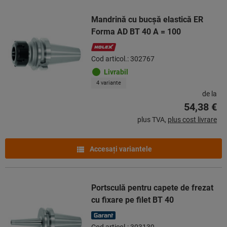
Mandrină cu bucşă elastică ER
Forma AD BT 40 A = 100
Cod articol.: 302767
Livrabil
4 variante
de la
54,38 €
plus TVA,
plus cost livrare
Accesaţi variantele
Portsculă pentru capete de frezat
cu fixare pe filet BT 40
Cod articol.: 303139