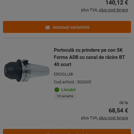
140,12 €
plus TVA,
plus cost livrare
Accesaţi variantele
Portsculă cu prindere pe con SK
Forma ADB cu canal de răcire BT
40 scurt
EROGLU®
Cod articol.: 302605
Livrabil
10 variante
de la
68,54 €
plus TVA,
plus cost livrare