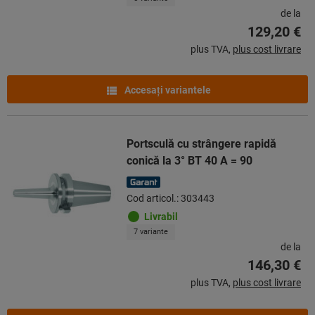
de la
129,20 €
plus TVA,
plus cost livrare
Accesaţi variantele
Portsculă cu strângere rapidă
conică la 3° BT 40 A = 90
Cod articol.: 303443
Livrabil
7 variante
de la
146,30 €
plus TVA,
plus cost livrare