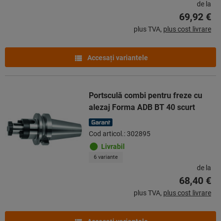
de la
69,92 €
plus TVA,
plus cost livrare
Accesaţi variantele
Portsculă combi pentru freze cu
alezaj Forma ADB BT 40 scurt
Cod articol.: 302895
Livrabil
6 variante
de la
68,40 €
plus TVA,
plus cost livrare