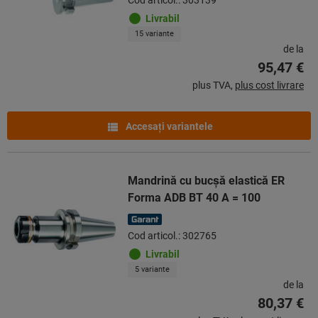
Livrabil
15 variante
de la
95,47 €
plus TVA,
plus cost livrare
Accesaţi variantele
Mandrină cu bucşă elastică ER
Forma ADB BT 40 A = 100
Cod articol.: 302765
Livrabil
5 variante
de la
80,37 €