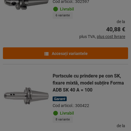
Cod articol.: 302597
Livrabil
6 variante
de la
40,88 €
plus TVA,
plus cost livrare
Accesaţi variantele
Portscule cu prindere pe con SK,
fixare mixtă, model subţire Forma
ADB SK 40 A = 100
Cod articol.: 300422
Livrabil
8 variante
de la