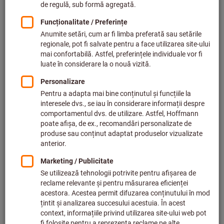
Portscule cu strângere rapidă MAS-BT (102)
Portscule neprelucrate MAS-BT (4)
Suport de scule pentru burghii cu plăcuţe amovibile
MAS-BT (48)
Filtrare & sortare
1090
produse
Produse
Portsculă cu prindere pe con SK
Bestseller
Forma AD BT 40 scurt
Cod articol.: 302607