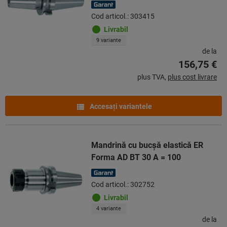
Cod articol.: 303415
Livrabil
9 variante
de la
156,75 €
plus TVA,
plus cost livrare
Accesaţi variantele
Mandrină cu bucşă elastică ER
Forma AD BT 30 A = 100
Cod articol.: 302752
Livrabil
4 variante
de la