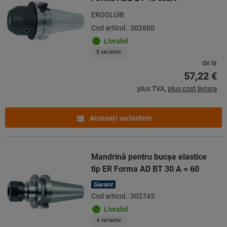
EROGLU®
Cod articol.: 302600
Livrabil
8 variante
de la
57,22 €
plus TVA,
plus cost livrare
Accesaţi variantele
Mandrină pentru bucşe elastice
tip ER Forma AD BT 30 A = 60
Cod articol.: 302745
Livrabil
4 variante