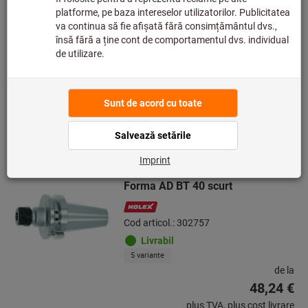
Livrabil
8 variante
de la
36,87 €
plus TVA,
plus cost livrare
Accesaţi variantele
Mandrină cu bucşă elastică ER
Forma AD BT 40 scurt
Cod articol.: 302757
Livrabil
5 variante
de la
48,24 €
plus TVA,
plus cost livrare