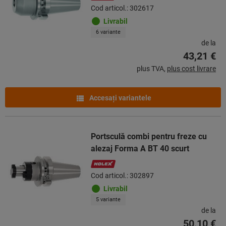
Cod articol.: 302617
Livrabil
6 variante
de la
43,21 €
plus TVA,
plus cost livrare
Accesaţi variantele
Portsculă combi pentru freze cu
alezaj Forma A BT 40 scurt
Cod articol.: 302897
Livrabil
5 variante
de la
50,10 €