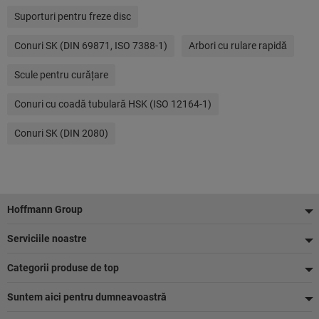
Suporturi pentru freze disc
Conuri SK (DIN 69871, ISO 7388-1)
Arbori cu rulare rapidă
Scule pentru curăţare
Conuri cu coadă tubulară HSK (ISO 12164-1)
Conuri SK (DIN 2080)
Footer
Hoffmann Group
Serviciile noastre
Categorii produse de top
Suntem aici pentru dumneavoastră