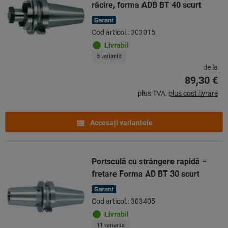
răcire, forma ADB BT 40 scurt
Cod articol.: 303015
Livrabil
5 variante
de la
89,30 €
plus TVA,
plus cost livrare
Accesaţi variantele
Portsculă cu strângere rapidă −
fretare Forma AD BT 30 scurt
Cod articol.: 303405
Livrabil
11 variante