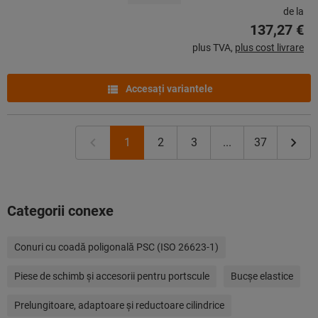
de la
137,27 €
plus TVA,
plus cost livrare
Accesaţi variantele
1
2
3
...
37
Categorii conexe
Conuri cu coadă poligonală PSC (ISO 26623-1)
Piese de schimb şi accesorii pentru portscule
Bucşe elastice
Prelungitoare, adaptoare și reductoare cilindrice