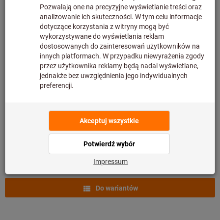
Do wariantów
Wiertła z płytkami skrawającymi
HOLEX Pro Drill chwyt uniwersalny
4×D
Nr art.: 235010
Dostarczalny
35 wariantów
od
1 716,53 PLN
plus podatek VAT w obowiązującej
wysokości
Ceny plus koszty dostawy
Do wariantów