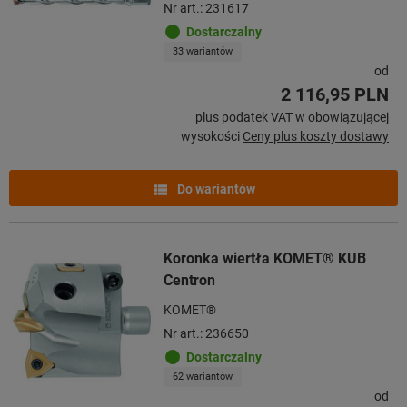
Nr art.: 231617
Dostarczalny
33 wariantów
od
2 116,95 PLN
plus podatek VAT w obowiązującej
wysokości
Ceny plus koszty dostawy
Do wariantów
Koronka wiertła KOMET® KUB
Centron
KOMET®
Nr art.: 236650
Dostarczalny
62 wariantów
od