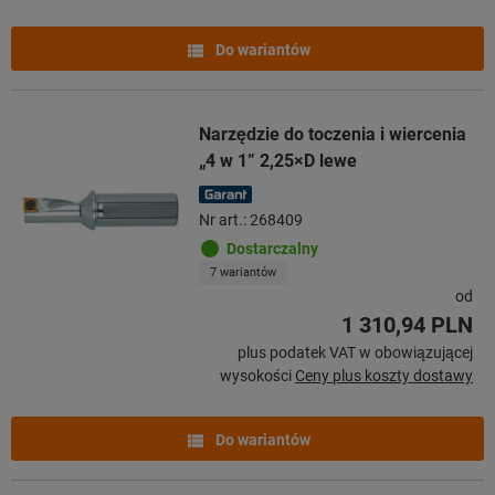
Do wariantów
Narzędzie do toczenia i wiercenia
„4 w 1” 2,25×D lewe
Nr art.: 268409
Dostarczalny
7 wariantów
od
1 310,94 PLN
plus podatek VAT w obowiązującej
wysokości
Ceny plus koszty dostawy
Do wariantów