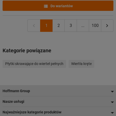
Do wariantów
1
2
3
...
100
Kategorie powiązane
Płytki skrawające do wierteł pełnych
Wiertła kręte
Stopka
Hoffmann Group
Nasze usługi
Najważniejsze kategorie produktów