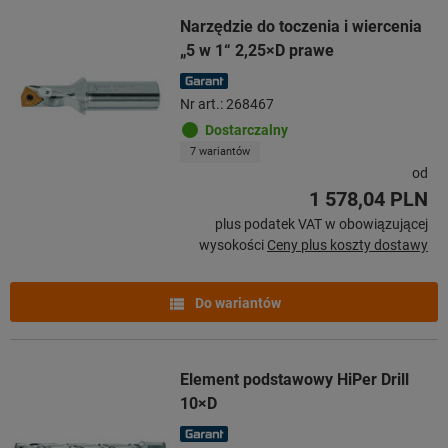
Narzędzie do toczenia i wiercenia
„5 w 1“ 2,25×D prawe
Nr art.: 268467
Dostarczalny
7 wariantów
od
1 578,04 PLN
plus podatek VAT w obowiązującej
wysokości
Ceny plus koszty dostawy
Do wariantów
Element podstawowy HiPer Drill
10×D