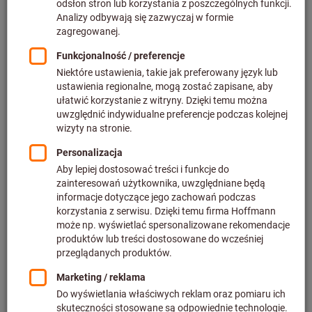
plus podatek VAT w obowiązującej
wysokości
Ceny plus koszty dostawy
Do wariantów
Wiertła z płytkami skrawającymi,
chwyt uniwersalny 4×D
Nr art.: 232310
Dostarczalny
23 wariantów
od
1 938,89 PLN
plus podatek VAT w obowiązującej
wysokości
Ceny plus koszty dostawy