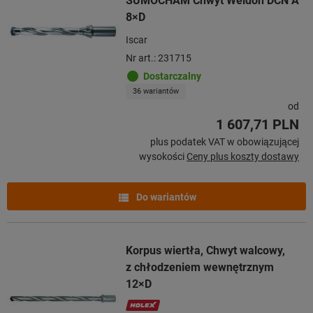
SUMOCHAM Chwyt Weldon DCN A
8×D
Iscar
Nr art.: 231715
Dostarczalny
36 wariantów
od
1 607,71 PLN
plus podatek VAT w obowiązującej
wysokości
Ceny plus koszty dostawy
Do wariantów
Korpus wiertła, Chwyt walcowy,
z chłodzeniem wewnętrznym
12×D