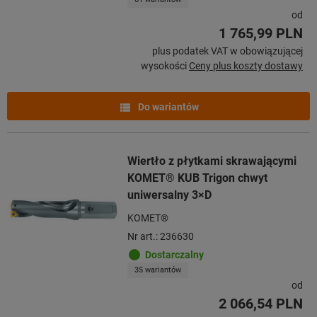
od
1 765,99 PLN
plus podatek VAT w obowiązującej
wysokości
Ceny plus koszty dostawy
Do wariantów
Wiertło z płytkami skrawającymi
KOMET® KUB Trigon chwyt
uniwersalny 3×D
KOMET®
Nr art.: 236630
Dostarczalny
35 wariantów
od
2 066,54 PLN