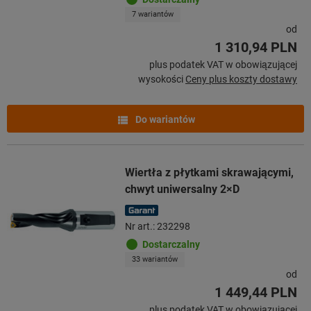
7 wariantów
od
1 310,94 PLN
plus podatek VAT w obowiązującej
wysokości
Ceny plus koszty dostawy
Do wariantów
Wiertła z płytkami skrawającymi,
chwyt uniwersalny 2×D
Nr art.: 232298
Dostarczalny
33 wariantów
od
1 449,44 PLN
plus podatek VAT w obowiązującej