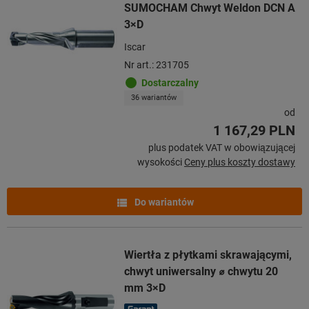
SUMOCHAM Chwyt Weldon DCN A
3×D
Iscar
Nr art.: 231705
Dostarczalny
36 wariantów
od
1 167,29 PLN
plus podatek VAT w obowiązującej
wysokości
Ceny plus koszty dostawy
Do wariantów
Wiertła z płytkami skrawającymi,
chwyt uniwersalny ⌀ chwytu 20
mm 3×D