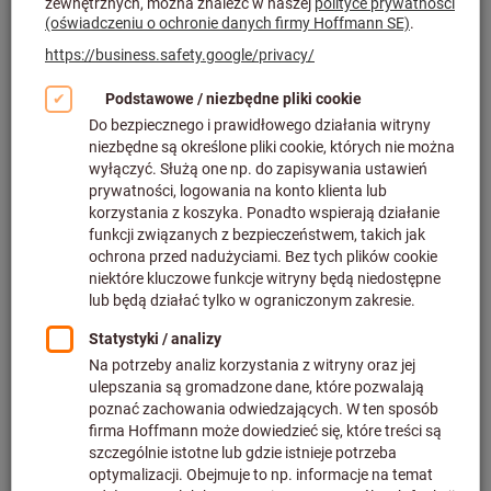
Dostarczalny
39 wariantów
od
1 657,18 PLN
plus podatek VAT w obowiązującej
wysokości
Ceny plus koszty dostawy
Do wariantów
Element podstawowy HiPer Drill
5×D
Nr art.: 231610
Dostarczalny
41 wariantów
od
1 404,71 PLN