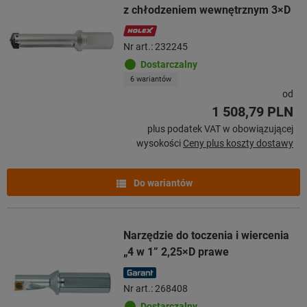
z chłodzeniem wewnętrznym 3×D
Nr art.: 232245
Dostarczalny
6 wariantów
od
1 508,79 PLN
plus podatek VAT w obowiązującej
wysokości
Ceny plus koszty dostawy
Do wariantów
Narzędzie do toczenia i wiercenia
„4 w 1” 2,25×D prawe
Nr art.: 268408
Dostarczalny