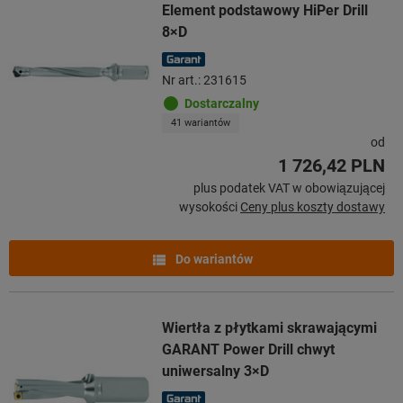
Element podstawowy HiPer Drill
8×D
Nr art.: 231615
Dostarczalny
41 wariantów
od
1 726,42 PLN
plus podatek VAT w obowiązującej
wysokości
Ceny plus koszty dostawy
Do wariantów
Wiertła z płytkami skrawającymi
GARANT Power Drill chwyt
uniwersalny 3×D