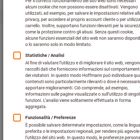
HOLEX. Absolut unkompliziert.
Auffallend clever.
Schnell, einfach und clever: Finde für jede
Standard-Anforderung das richtige Werkzeug
und leg direkt los. Keine leere Ansage –
sondern HOLEX.
Für uns zählt nur eins: das Ergebnis.
Dafür lassen wir ganz
schön viel weg. Nämlich allen Schnickschnack.