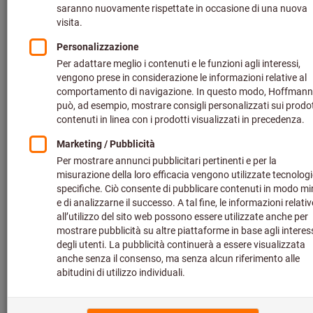
Was übrig bleibt? Pure Funktionalität.
Wir sind die clevere
Alternative.
Ob das alles ist? Fast.
Unsere Tools sind auch noch
überraschend wirtschaftlich, in bester Industriequalität.
HOLEX ist das Clever-Werkzeug für Macher: Kein Glamour.
Kein Schnickschnack. Keine Kompromisse.
Alles clever – Alles
HOLEX. Die
Werkzeugmarke für
Macher!