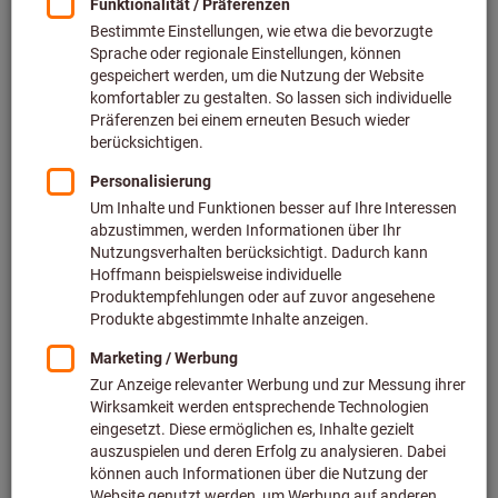
Preis pro 1 Stück
inkl. MwSt.
zzgl. Versandkosten
Netto: 38,18 €
Typ:
S
0
Menge
In den Warenkorb
Lieferzeit ca.
1-2 Werktage
Sofort lieferbar