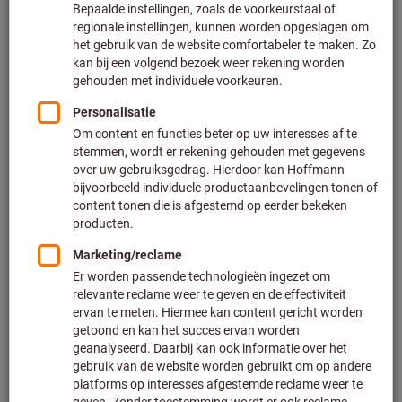
Prijs per 1 Stuk
Excl. BTW
Excl. verzendkosten
Klantspecifieke prijzen voor zakelijke klanten na
registratie
/ aanmelding.
Type:
S
0
Aantal
Aan de winkelwagen toevoegen
Levertijd ca.
1-2 werkdagen
26 stuks direct leverbaar