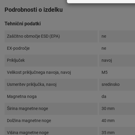
Podrobnosti o izdelku
Tehnični podatki
Zaščitno območje ESD (EPA)
ne
EX-področje
ne
Priključek
navoj
Velikost priključnega navoja, navoj
M5
Usmeritev priključka, navoj
sredinsko
Magnetna noga
da
Širina magnetne noge
30 mm
Dolžina magnetne noge
40 mm
Višina magnetne noge
35 mm