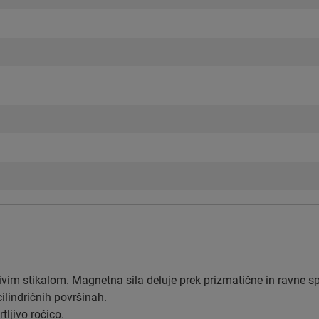
vim stikalom. Magnetna sila deluje prek prizmatične in ravne s
cilindričnih površinah.
ljivo ročico.