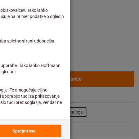
rošek dostave
ne stranke po
prijavi.
V košarico
Deli izdelek
Listanje kataloga