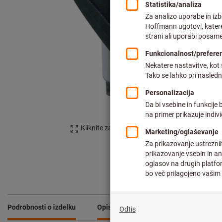
Kliknite za povečavo slike
Podrobnosti o izdelku
Opis
Prenosi in dokumenti