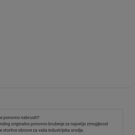
dje ponovno nabrusiti?
ding originalno ponovno brušenje za največjo zmogljivost
e storitve obnove za vaša industrijska orodja.