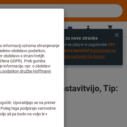
SI
(
sl
)
Prijava
Košarica
Neposredni nakup
Izključno za nove stranke
%
Registrirajte se zdaj in si zagotovite
20%
popust na prvo naročilo
!
Registrirajte se
zdaj in začnite varčevati še danes!
prištet dodatek.
stojalo s fino nastavitvijo, Tip: