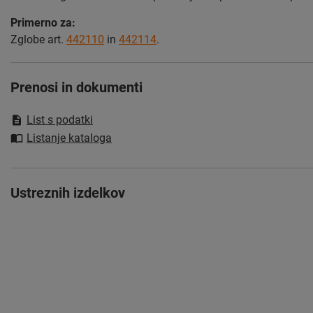
Primerno za:
Zglobe art.
442110
in
442114
.
Prenosi in dokumenti
List s podatki
Listanje kataloga
Ustreznih izdelkov