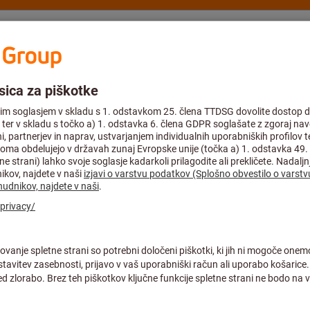
nje
Svetovanje in podpora
Hoffmann Group
Akcijske ponudbe %
 stojala
Sistem sestavljivih stojal in pribor
K ceni tega izdelka je bil 
Noga za merilno 
S
Št. art.:
442125 S