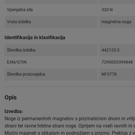
Vpenjalna sila
320 N
Vrsta izdelka
magnetna noga
Identifikacija in klasifikacija
Številka izdelka
442125 S
EAN/GTIN
7290005399848
Številka proizvajalca
NF3778
Opis
Izvedba:
Noge iz permanentnih magnetov s prizmatičnim dnom in vrtlji
strani ter ravne hrbtne strani noge. Oprijem na vseh ravnih in 
Močni magneti s stikalom in podnožjem s prizmo. Preklop z vrt