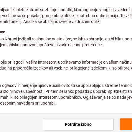
Cena na 1 kos
plus DDV po trenutni stopnji
in st
Individualne cene za poslov
Tip:
S
0
Količina
26 kosov na zalogi
Dodaj na seznam želja
Ustreznih izdelkov
Svetovalci za storitve in izdelke