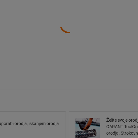
Želite svoje oro
 uporabi orodja, iskanjem orodja
GARANT ToolGrin
orodja. Strokovn