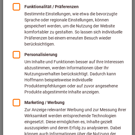
Preis pro 1 Stück
zzgl. MwSt.
zzgl. Versandkosten
Individuelle Preisanzeige für Geschäftskunden nach
Anmeldung.
Menge
In den Warenkorb
Voraussichtliche Lieferzeit: 2-3 Wochen
Bitte beachten Sie die Lieferzeit und eingeschränkte
Beratung:
Diesen Artikel bestellen wir für Sie direkt beim Hersteller,
da er nicht Bestandteil unseres Hauptsortiments ist und