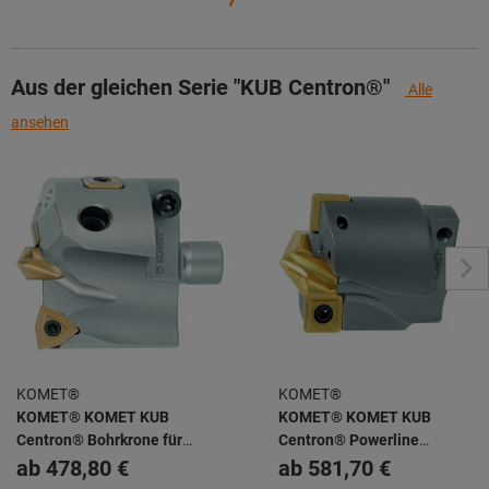
Aus der gleichen Serie "KUB Centron®"
Alle
ansehen
KOMET®
KOMET®
KOMET® KOMET KUB
KOMET® KOMET KUB
Centron® Bohrkrone für
Centron® Powerline
Wendeschneidplatten WOEX
Bohrkrone für
ab
478,80 €
ab
581,70 €
Wendeschneidplatten SOEX