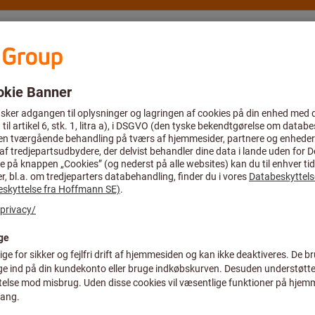
Rådgivning og support
Hoffmann Group
Tilbud %
eskyttelseshandsker
Nitrilhandsker
Handskestørrel
Art.-nr.:
094416 6
Pris pr. 1 par