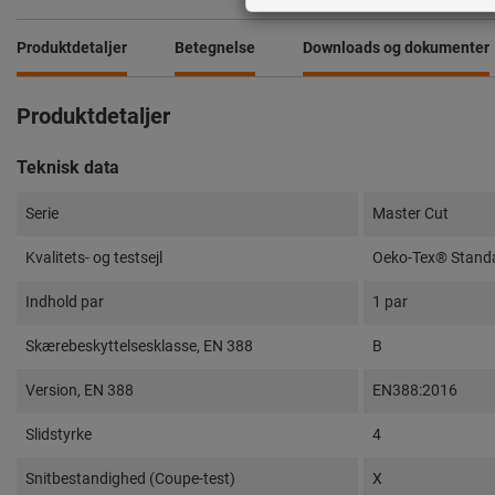
Produktdetaljer
Betegnelse
Downloads og dokumenter
Produktdetaljer
Teknisk data
Serie
Master Cut
Kvalitets- og testsejl
Oeko-Tex® Stand
Indhold par
1 par
Skærebeskyttelsesklasse, EN 388
B
Version, EN 388
EN388:2016
Slidstyrke
4
Snitbestandighed (Coupe-test)
X