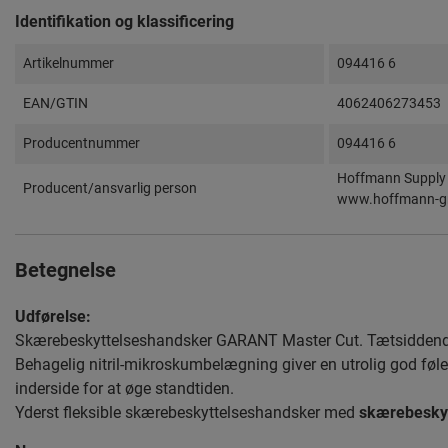
Identifikation og klassificering
Artikelnummer
094416 6
EAN/GTIN
4062406273453
Producentnummer
094416 6
Hoffmann Supply 
Producent/ansvarlig person
www.hoffmann-g
Betegnelse
Udførelse:
Skærebeskyttelseshandsker GARANT Master Cut. Tætsiddende
Behagelig nitril-mikroskumbelægning giver en utrolig god fø
inderside for at øge standtiden.
Yderst fleksible skærebeskyttelseshandsker med
skærebeskyt