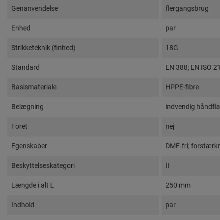
Genanvendelse
flergangsbrug
Enhed
par
Strikketeknik (finhed)
18G
Standard
EN 388; EN ISO 2
Basismateriale
HPPE-fibre
Belægning
indvendig håndfl
Foret
nej
Egenskaber
DMF-fri; forstærk
Beskyttelseskategori
II
Længde i alt L
250 mm
Indhold
par