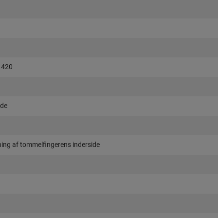
1420
ade
ning af tommelfingerens inderside