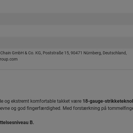
Chain GmbH & Co. KG, Poststraße 15, 90471 Nürnberg, Deutschland,
roup.com
 og ekstremt komfortable takket være
18-gauge-strikketeknol
leevne og god fingerfærdighed. Med forstærkning på tommelfing
telsesniveau B.