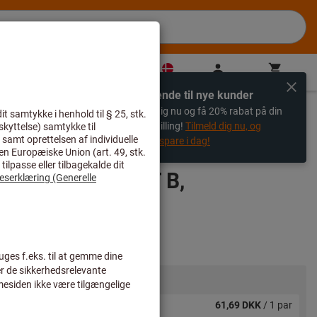
DK
(
da
)
Til login
Varekurv
Direkte køb
Udelukkende til nye kunder
%
Registrer dig nu og få 20% rabat på din
første bestilling!
Tilmeld dig nu, og
begynd at spare i dag!
, par MASTER CUT B,
se: 6
Priser:
fra 1 par
61,69 DKK
/ 1 par