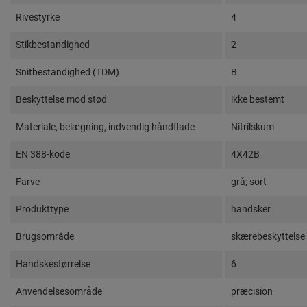
Rivestyrke
4
Stikbestandighed
2
Snitbestandighed (TDM)
B
Beskyttelse mod stød
ikke bestemt
Materiale, belægning, indvendig håndflade
Nitrilskum
EN 388-kode
4X42B
Farve
grå; sort
Produkttype
handsker
Brugsområde
skærebeskyttelse
Handskestørrelse
6
Anvendelsesområde
præcision