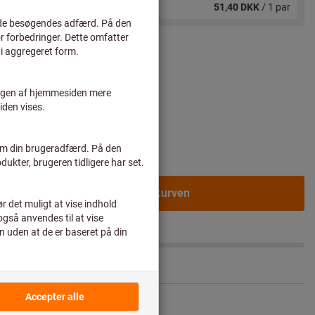
fra 12 par
51,40 DKK
/ 1 par
rvskunder efter
10
11
12
artikel?
til hurtig indtastning
I varekurven
Del artikel
Bladrekatalog