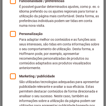
Preço por 1 par
mais IVA à taxa atual
Preços mais custos de entrega
Preços individuais para clientes empresariais após
iniciar
sessão.
Preços de escala:
a partir de 1 par
8,45 €
/ 1 par
a partir de 12 pares
7,04 €
/ 1 par
Tamanho das luvas:
6
7
8
9
10
11
12
Guia de tamanhos
Pretende pedir mais do que um artigo?
Para entrada rápida