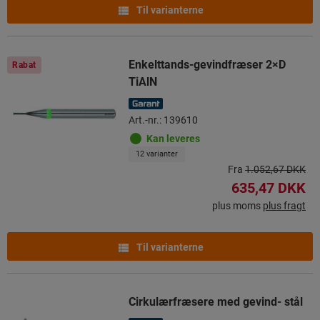
Til varianterne
Enkelttands-gevindfræser 2×D
Rabat
TiAlN
Art.-nr.: 139610
Kan leveres
12 varianter
Fra
1.052,67 DKK
635,47 DKK
plus moms
plus fragt
Til varianterne
Cirkulærfræsere med gevind- stål