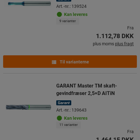
Art.-nr.: 139524
Kan leveres
9 varianter
Fra
1.112,78 DKK
plus moms
plus fragt
Til varianterne
GARANT Master TM skaft-
gevindfræser 2,5×D AITiN
Art.-nr.: 139643
Kan leveres
11 varianter
Fra
1.464,15 DKK