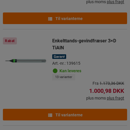
plus moms
plus fragt
Til varianterne
Enkelttands-gevindfræser 3×D
Rabat
TiAlN
Art.-nr.: 139615
Kan leveres
13 varianter
Fra
1.173,36 DKK
1.000,98 DKK
plus moms
plus fragt
Til varianterne