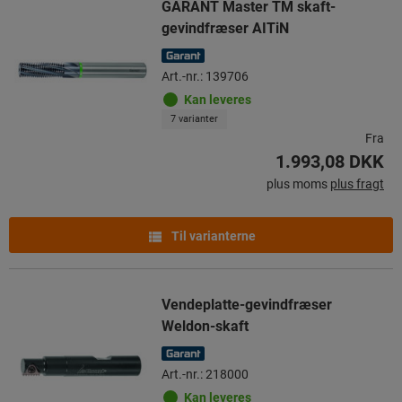
GARANT Master TM skaft-
gevindfræser AITiN
Art.-nr.: 139706
Kan leveres
7 varianter
Fra
1.993,08 DKK
plus moms
plus fragt
Til varianterne
Vendeplatte-gevindfræser
Weldon-skaft
Art.-nr.: 218000
Kan leveres