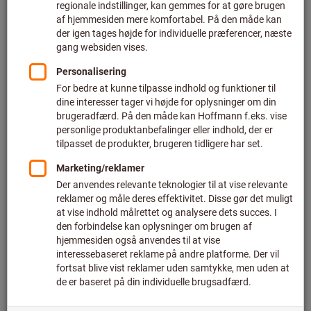
plus moms
plus fragt
Til varianterne
60° fræseplatte HB7720
Art.-nr.: 217281
Kan leveres
7 varianter
Fra
600,35 DKK
Vis priser pr. enhed
plus moms
plus fragt
Til varianterne