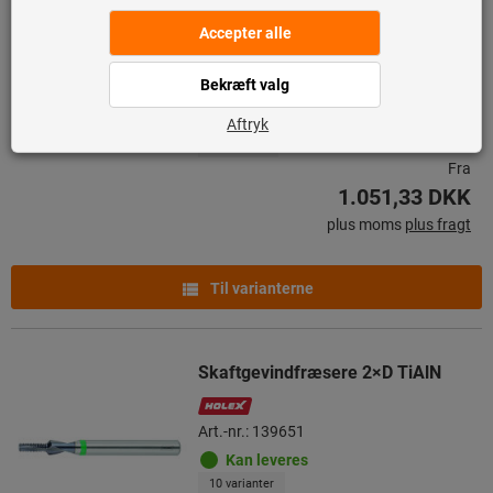
Cirkulærfræsere Stål
Art.-nr.: 217250
Kan leveres
3 varianter
Fra
1.051,33 DKK
plus moms
plus fragt
Til varianterne
Skaftgevindfræsere 2×D TiAlN
Art.-nr.: 139651
Kan leveres
10 varianter