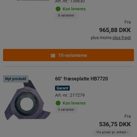
Art.-nr.: 139630
Kan leveres
8 varianter
Fra
965,88 DKK
plus moms
plus fragt
Til varianterne
60° fræseplatte HB7720
Nyt produkt
Art.-nr.: 217279
Kan leveres
5 varianter
Fra
536,75 DKK
Vis priser pr. enhed