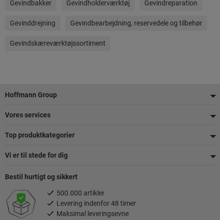
Gevindbakker
Gevindholderværktøj
Gevindreparation
Gevinddrejning
Gevindbearbejdning, reservedele og tilbehør
Gevindskæreværktøjssortiment
Footer
Hoffmann Group
Vores services
Top produktkategorier
Vi er til stede for dig
Bestil hurtigt og sikkert
500.000 artikler
Levering indenfor 48 timer
Maksimal leveringsevne