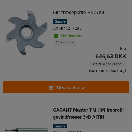
60° fræseplatte HB7720
Art.-nr.: 217285
Kan leveres
11 varianter
Fra
646,63 DKK
Vis priser pr. enhed
plus moms
plus fragt
Til varianterne
GARANT Master TM HM-treprofil-
gevindfræser 3×D AITiN