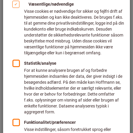
Gevindfræsere med flere rækker (573)
Filtrer og sortér
655
produkter
Produkter
GARANT Master TM HM-
Bestseller
enkeltprofil-gevindfræser 3×D
AITiN
Art.-nr.: 139625
Kan leveres
14 varianter
Fra
935,22 DKK