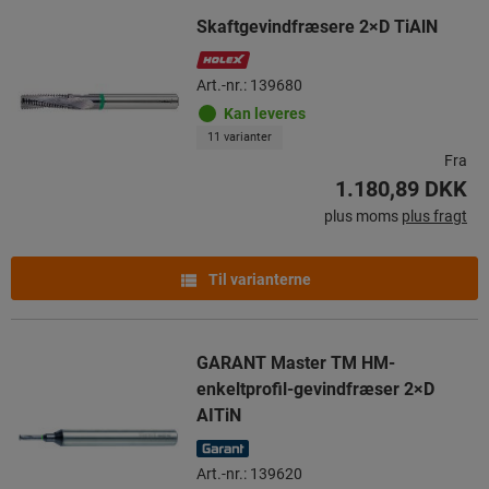
Skaftgevindfræsere 2×D TiAlN
Art.-nr.: 139680
Kan leveres
11 varianter
Fra
1.180,89 DKK
plus moms
plus fragt
Til varianterne
GARANT Master TM HM-
enkeltprofil-gevindfræser 2×D
AITiN
Art.-nr.: 139620