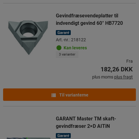
Gevindfræsevendeplatter til
indvendigt gevind 60° HB7720
Art.-nr.: 218122
Kan leveres
3 varianter
Fra
182,26 DKK
plus moms
plus fragt
Til varianterne
GARANT Master TM skaft-
gevindfræser 2×D AITiN