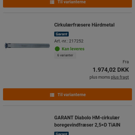
Til varianterne
Cirkulærfræsere Hårdmetal
Art.-nr.: 217252
Kan leveres
6 varianter
Fra
1.974,02 DKK
plus moms
plus fragt
Til varianterne
GARANT Diabolo HM-cirkulær
boregevindfræser 2,5×D TiAlN