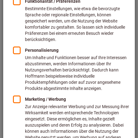
Preis pro 1 Stück
inkl. MwSt.
zzgl. Versandkosten
Netto: 30,80 €
Menge
In den Warenkorb
Lieferzeit ca.
1-2 Werktage
Sofort lieferbar
Artikel merken
Artikel teilen
Blätterkatalog
Im Set