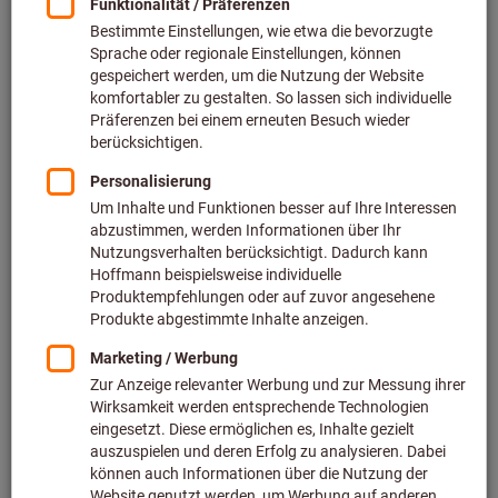
Bild zum Vergrößern anklicken
Artikel teilen
Blätterkatalog
Hier finden Sie ähnliche Produkte:
Produktart:
Heißluftgebläse
Kategorie:
Heißluftgebläse
Marke:
STEINEL®
Produktdetails