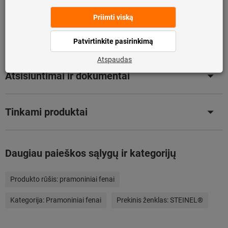
Produkto detalės
Aprašymas
Atsisiuntimai ir dokumentai
Tinkami produktai
Daugiau paieškos sąlygų ir kategorijų
Produkto rūšis:
pramoniniai fenai
Kategorija:
Pramoniniai fenai
Prekinis ženklas:
STEINEL®