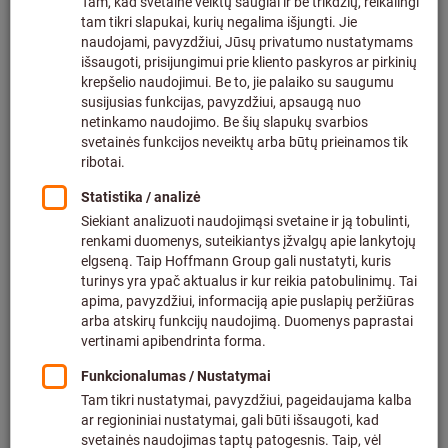
Prekės Nr.:
078321 351601