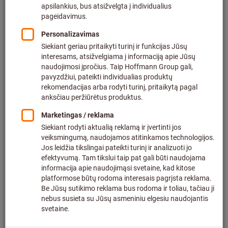
Spustelėkite, kad padidintumėte vaizdą
Dalintis produktu
Katalogas
Panašius produktus rasite čia:
Produkto rūšis:
pramoniniai fenai
Kategorija:
Pramoniniai fenai
Prekinis ženklas:
STEINEL®