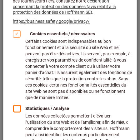
Réf.:
078321 351601