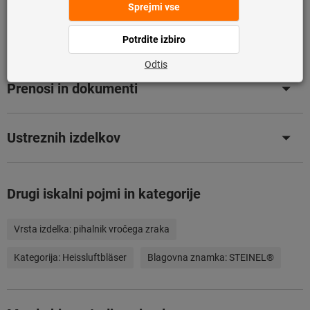
Opis
Prenosi in dokumenti
Ustreznih izdelkov
Drugi iskalni pojmi in kategorije
Vrsta izdelka:
pihalnik vročega zraka
Kategorija:
Heissluftbläser
Blagovna znamka:
STEINEL®