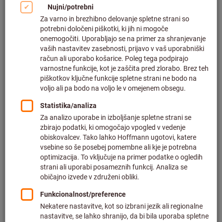
Št. art.:
078321 351601
Kliknite za povečavo slike