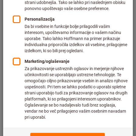
Deli izdelek
Listanje kataloga
Podobne izdelke poiščite tukaj:
Vrsta izdelka:
pihalnik vročega zraka
Kategorija:
Heissluftbläser
Blagovna znamka:
STEINEL®
Podrobnosti o izdelku