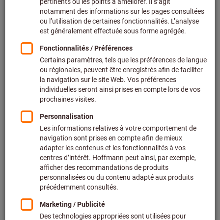
Prix par 1 Unité
+ TVA en vigueur
Prix et frais de livraison
Prix personnalisés pour les clients professionnels après
connexion.
Echelle de prix:
De 1 Unité
20,26 €
/ 1 Unité
De 10 unités
16,88 €
/ 1 Unité
Quantité