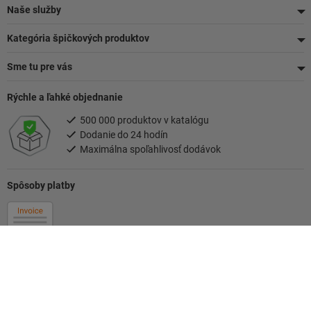
Naše služby
Kategória špičkových produktov
Sme tu pre vás
Rýchle a ľahké objednanie
500 000 produktov v katalógu
Dodanie do 24 hodín
Maximálna spoľahlivosť dodávok
Spôsoby platby
Sledujte nás
Vaša kontaktná osoba