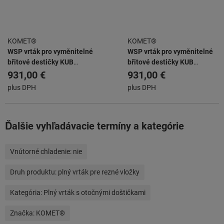
KOMET®
KOMET®
WSP vrták pro vyměnitelné
WSP vrták pro vyměnitelné
břitové destičky KUB
břitové destičky KUB
ABS63/W2942/48/96/R
ABS63/W2942/49/98/R
931,00 €
931,00 €
plus DPH
plus DPH
Ďalšie vyhľadávacie termíny a kategórie
Vnútorné chladenie:
nie
Druh produktu:
plný vrták pre rezné vložky
Kategória:
Plný vrták s otočnými doštičkami
Značka:
KOMET®