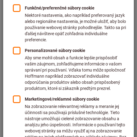
Cena za 1 ks
plus DPH
plus náklady na dopravu
Individuálne ceny pre obchodných zákazníkov po
prihlásení.
Počet
Do nákupného košíka
Predpokladaný čas dodania: 2 – 3 týždne
Upozorňujeme, že dodacia lehota a obmedzená rada:
Túto položku pre Vás objednávame priamo od výrobcu,
pretože nie je súčasťou nášho hlavného sortimentu, a