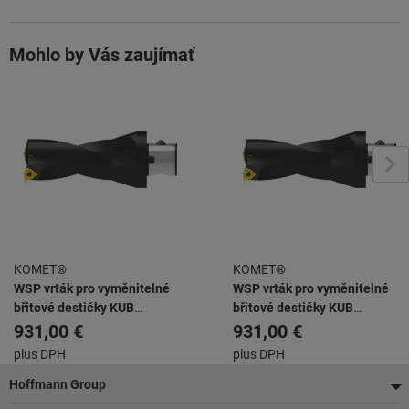
Mohlo by Vás zaujímať
KOMET®
KOMET®
WSP vrták pro vyměnitelné
WSP vrták pro vyměnitelné
břitové destičky KUB
břitové destičky KUB
ABS63/W2942/46/92/R
ABS63/W2942/52/104/R
931,00 €
931,00 €
plus DPH
plus DPH
Pätička
Hoffmann Group