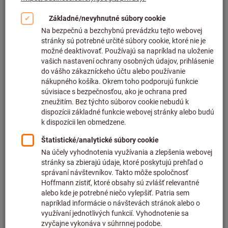
Kliknutím zväčšíte obrázok