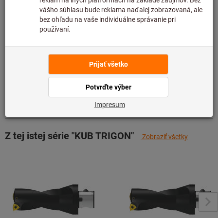
preto ju nemáme na sklade.
Informácie
Pridať do zoznamu želaní
Zdieľajte položku
Podrobnosti o výrobku
Popis
Z tej istej série "KUB TRIGON"
Zobraziť všetky