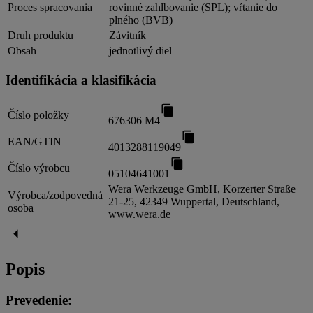
Proces spracovania
rovinné zahlbovanie (SPL); vŕtanie do
plného (BVB)
Druh produktu
Závitník
Obsah
jednotlivý diel
Identifikácia a klasifikácia
Číslo položky
676306 M4
EAN/GTIN
4013288119049
Číslo výrobcu
05104641001
Wera Werkzeuge GmbH, Korzerter Straße
Výrobca/zodpovedná
21-25, 42349 Wuppertal, Deutschland,
osoba
www.wera.de
Popis
Prevedenie: