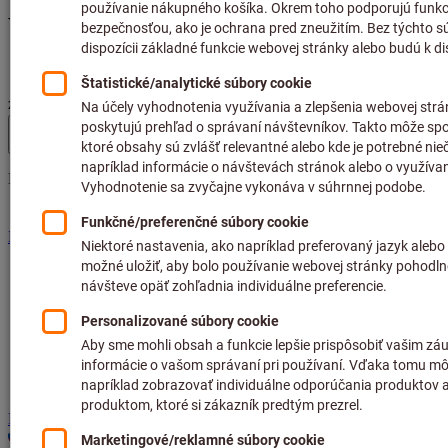
Vyhľadávanie
Hľadať výraz, výrobok, číslo výrobku, kategóriu, EAN/GTIN,
značku...
Hoffmann Group site navigation
Menu
Výrobky
Oblasti použitia
Služby
Znalosti
Poradenstvo a podpora
Hoffmann Group
Priamy nákup