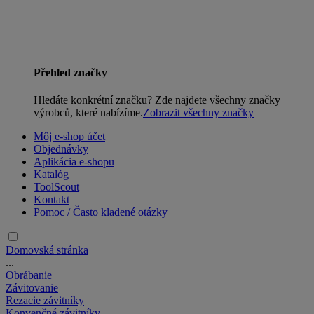
Přehled značky
Hledáte konkrétní značku? Zde najdete všechny značky
výrobců, které nabízíme.
Zobrazit všechny značky
Môj e-shop účet
Objednávky
Aplikácia e-shopu
Katalóg
ToolScout
Kontakt
Pomoc / Často kladené otázky
Domovská stránka
...
Obrábanie
Závitovanie
Rezacie závitníky
Konvenčné závitníky