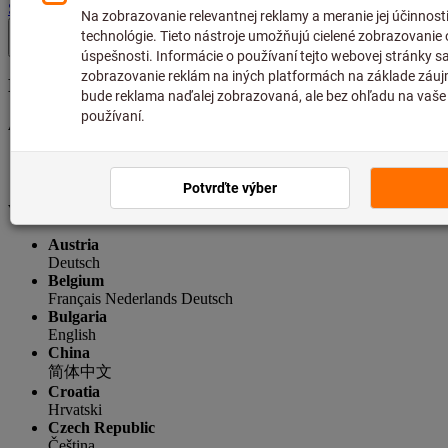
SK
(
sk
)
Krajina a jazyk
Aktuálny výber
Slovakia
Slovenčina
Vyberte krajinu
Austria
Deutsch
Belgium
Français
Nederlands
Deutsch
Bulgaria
English
China
简体中文
Croatia
Hrvatski
Czech Republic
Čeština