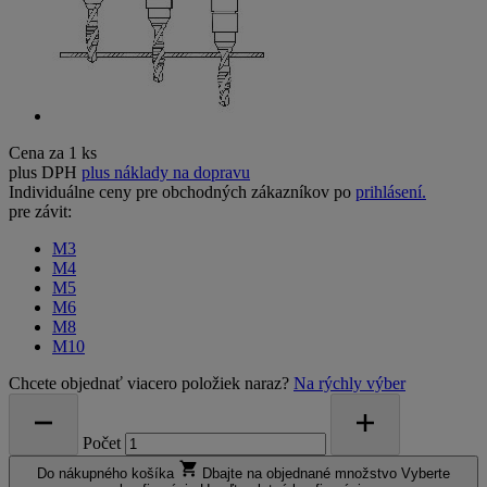
Cena za 1 ks
plus DPH
plus náklady na dopravu
Individuálne ceny pre obchodných zákazníkov po
prihlásení.
pre závit:
M3
M4
M5
M6
M8
M10
Chcete objednať viacero položiek naraz?
Na rýchly výber
Počet
Do nákupného košíka
Dbajte na objednané množstvo
Vyberte