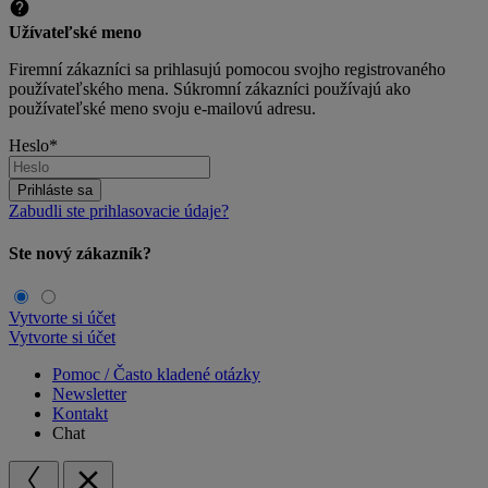
Užívateľské meno
Firemní zákazníci sa prihlasujú pomocou svojho registrovaného
používateľského mena. Súkromní zákazníci používajú ako
používateľské meno svoju e-mailovú adresu.
Heslo*
Prihláste sa
Zabudli ste prihlasovacie údaje?
Ste nový zákazník?
Vytvorte si účet
Vytvorte si účet
Pomoc / Často kladené otázky
Newsletter
Kontakt
Chat