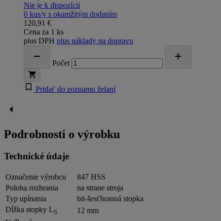
Nie je k dispozícii
0 kus/y s okamžitým dodaním
120,91 €
Cena za 1 ks
plus DPH
plus náklady na dopravu
Počet
Pridať do zoznamu želaní
Podrobnosti o výrobku
Technické údaje
Označenie výrobcu
847 HSS
Poloha rozhrania
na strane stroja
Typ upínania
bit-šesťhranná stopka
Dĺžka stopky L
12 mm
S