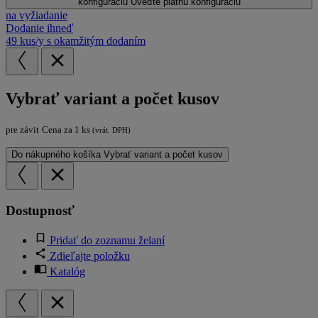
konfiguráciu
Uveďte platnú konfiguráciu
na vyžiadanie
Dodanie ihneď
49 kus/y s okamžitým dodaním
Vybrať variant a počet kusov
pre závit
Cena za 1 ks
(vrát. DPH)
Do nákupného košíka
Vybrať variant a počet kusov
Dostupnosť
Pridať do zoznamu želaní
Zdieľajte položku
Katalóg