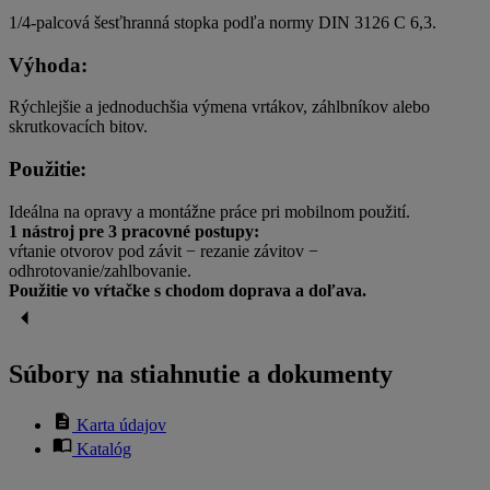
1/4-palcová šesťhranná stopka podľa normy DIN 3126 C 6,3.
Výhoda:
Rýchlejšie a jednoduchšia výmena vrtákov, záhlbníkov alebo
skrutkovacích bitov.
Použitie:
Ideálna na opravy a montážne práce pri mobilnom použití.
1 nástroj pre 3 pracovné postupy:
vŕtanie otvorov pod závit − rezanie závitov −
odhrotovanie/zahlbovanie.
Použitie vo vŕtačke s chodom doprava a doľava.
Súbory na stiahnutie a dokumenty
Karta údajov
Katalóg