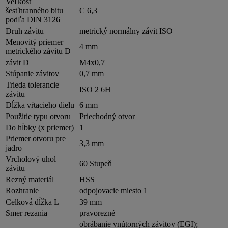
Veľkosť
šesťhranného bitu
C 6,3
podľa DIN 3126
Druh závitu
metrický normálny závit ISO
Menovitý priemer
4 mm
metrického závitu D
závit D
M4x0,7
Stúpanie závitov
0,7 mm
Trieda tolerancie
ISO 2 6H
závitu
Dĺžka vŕtacieho dielu
6 mm
Použitie typu otvoru
Priechodný otvor
Do hĺbky (x priemer)
1
Priemer otvoru pre
3,3 mm
jadro
Vrcholový uhol
60 Stupeň
závitu
Rezný materiál
HSS
Rozhranie
odpojovacie miesto 1
Celková dĺžka L
39 mm
Smer rezania
pravorezné
obrábanie vnútorných závitov (EGI);