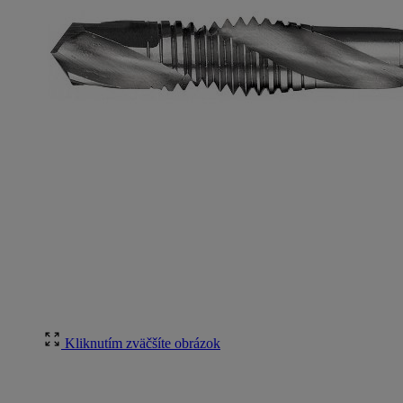
Kliknutím zväčšíte obrázok