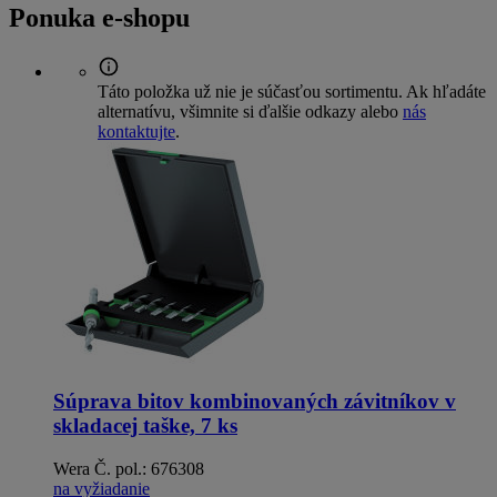
Ponuka e-shopu
Táto položka už nie je súčasťou sortimentu. Ak hľadáte
alternatívu, všimnite si ďalšie odkazy alebo
nás
kontaktujte
.
Súprava bitov kombinovaných závitníkov v
skladacej taške, 7 ks
Wera
Č. pol.: 676308
na vyžiadanie