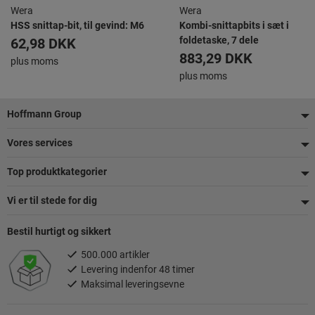
Wera
Wera
HSS snittap-bit, til gevind: M6
Kombi-snittapbits i sæt i
foldetaske, 7 dele
62,98 DKK
883,29 DKK
plus moms
plus moms
Footer
Hoffmann Group
Vores services
Top produktkategorier
Vi er til stede for dig
Bestil hurtigt og sikkert
500.000 artikler
Levering indenfor 48 timer
Maksimal leveringsevne