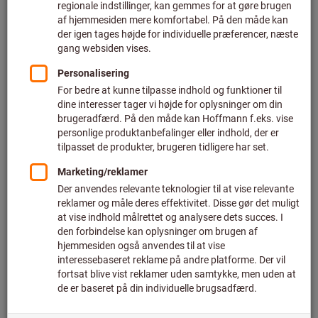
Pris pr. 1 styk
plus moms
plus fragt
Individuelle priser for erhvervskunder efter
login.
til gevind:
M3
M4
M5
M6
M8
M10
Ønsker du at bestille mere end en artikel?
til hurtig indtastning
Antal
I varekurven
Kan leveres med det samme
Tilføj til ønskeliste
Del artikel