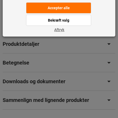
Bladrekatalog
Tilbud
Produktdetaljer
Betegnelse
Downloads og dokumenter
Sammenlign med lignende produkter