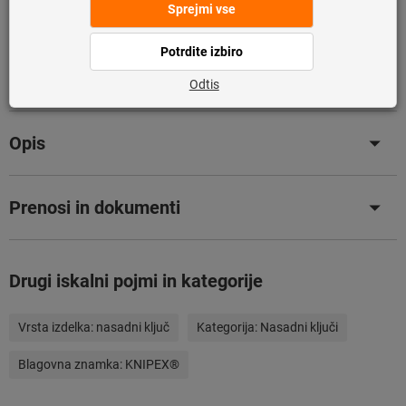
Dodaj na seznam želja
Deli izdelek
Podrobnosti o izdelku
Opis
Prenosi in dokumenti
Drugi iskalni pojmi in kategorije
Vrsta izdelka:
nasadni ključ
Kategorija:
Nasadni ključi
Blagovna znamka:
KNIPEX®