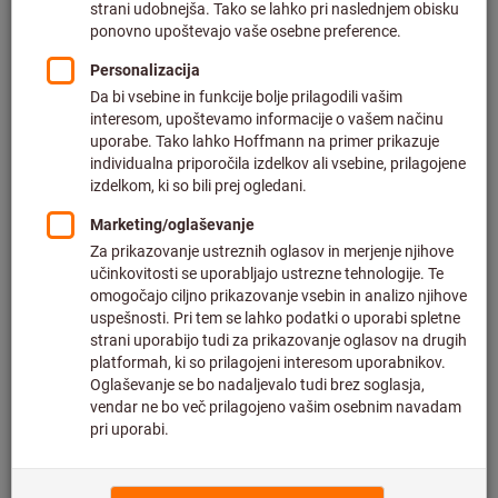
Cena na 1 kos
plus DDV po trenutni stopnji
in strošek dostave
Individualne cene za poslovne stranke po
prijavi.
Količina
V košarico
Posredovanje dostave
Predviden čas dostave: 1-2 tedna
Upoštevajte daljši čas dostave in omejeno število
nasvetov:
Ta izdelek za vas naročimo neposredno pri proizvajalcu,
saj ni del naše glavne ponudbe in ga zato nimamo na
zalogi.
Info