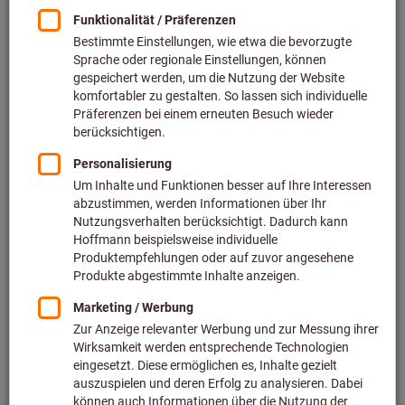
Preis pro 1 Stück
zzgl. MwSt.
zzgl. Versandkosten
Individuelle Preisanzeige für Geschäftskunden nach
Anmeldung.
Menge
In den Warenkorb
Speditionslieferung
Voraussichtliche Lieferzeit: 1-2 Wochen
Bitte beachten Sie die Lieferzeit und eingeschränkte
Beratung: