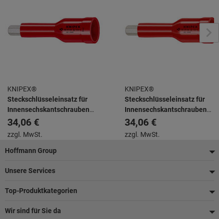
KNIPEX®
KNIPEX®
Steckschlüsseleinsatz für
Steckschlüsseleinsatz für
Innensechskantschrauben
Innensechskantschrauben
mit Innenvierkant 1/2″ 75 mm
mit Innenvierkant 1/2″ 75 mm
34,06 €
34,06 €
zzgl. MwSt.
zzgl. MwSt.
Fußzeile
Hoffmann Group
Unsere Services
Top-Produktkategorien
Wir sind für Sie da