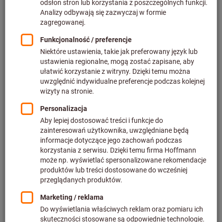
Cena za 1 Sztuka
plus podatek VAT w obowiązującej wysokości
Ceny plus koszty
dostawy
Indywidualne ceny dla klientów biznesowych po
zalogowaniu.
Ilość
Dodaj do koszyka
Dostawa spedycyjna
Szacowany czas dostawy: 1-2 tygodnie
UWAGA: