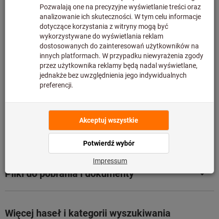
Ten produkt jest zamawiany bezpośrednio u producenta i
nie znajduje się w naszym magazynie – czas dostawy
może być wydłużony.Ostateczna cena zostanie
wyświetlona po dodaniu produktu do koszyka i przejściu
do kasy.Produkt nie podlega zwrotowi.
Informacje
Dodaj do listy artykułów
Udostępnij artykuł
Szczegóły produktu
Opis
Pliki do pobrania i dokumenty
Więcej haseł i kategorii wyszukiwania