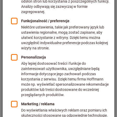
Cena za 1 Sztuka
plus podatek VAT w obowiązującej wysokości
Ceny plus koszty
dostawy
Indywidualne ceny dla klientów biznesowych po
zalogowaniu.
M:
M1
M1,1
M1,2
M1,4
M1,6
M1,7
M1,8
M2
M2,2
M2,3
M2,5
M2,6
M3
M3,5
M4
M4,5
M5
M6
M7
M8
M10
M12
M14
M16
M18