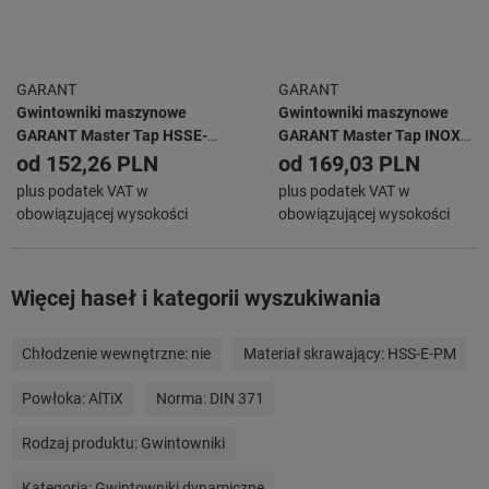
GARANT
GARANT
Gwintowniki maszynowe
Gwintowniki maszynowe
GARANT Master Tap HSSE-
GARANT Master Tap INOX
PM, kształt C AlTiX
HSSE-PM kształt C 6HX
od
152,26 PLN
od
169,03 PLN
TiAlN
plus podatek VAT w
plus podatek VAT w
obowiązującej wysokości
obowiązującej wysokości
Więcej haseł i kategorii wyszukiwania
Chłodzenie wewnętrzne:
nie
Materiał skrawający:
HSS-E-PM
Powłoka:
AlTiX
Norma:
DIN 371
Rodzaj produktu:
Gwintowniki
Kategoria:
Gwintowniki dynamiczne