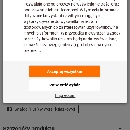
M20
M22
M24
M27
M30
Chcesz zamówić więcej niż jeden artykuł?
Do szybkiego wprowadzenia
Ilość
Dodaj do koszyka
w magazynie
Dodaj do listy artykułów
Udostępnij artykuł
Katalog (PDF) w wersji książkowej
Szczegóły produktu