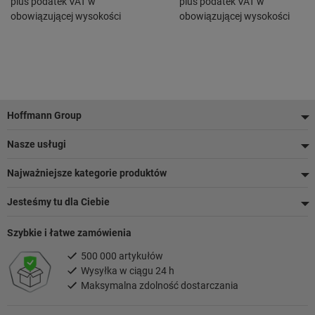
plus podatek VAT w
plus podatek VAT w
10X1
obowiązującej wysokości
obowiązującej wysokości
Stopka
Hoffmann Group
Nasze usługi
Najważniejsze kategorie produktów
Jesteśmy tu dla Ciebie
Szybkie i łatwe zamówienia
500 000 artykułów
Wysyłka w ciągu 24 h
Maksymalna zdolność dostarczania