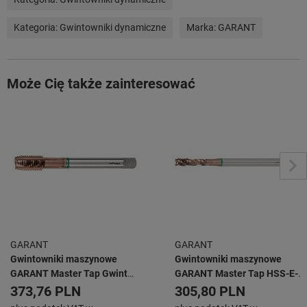
Kategoria:
Gwintowniki dynamiczne
Marka:
GARANT
Może Cię także zainteresować
GARANT
GARANT
Gwintowniki maszynowe
Gwintowniki maszynowe
GARANT Master Tap Gwint
GARANT Master Tap HSS-E-
lewoskrętny HSS-E-PM
PM bardzo długie kształt C
373,76 PLN
305,80 PLN
kształt B 6HX, AlTiX, MF-LH:
6HX, AlTiX, M: M6