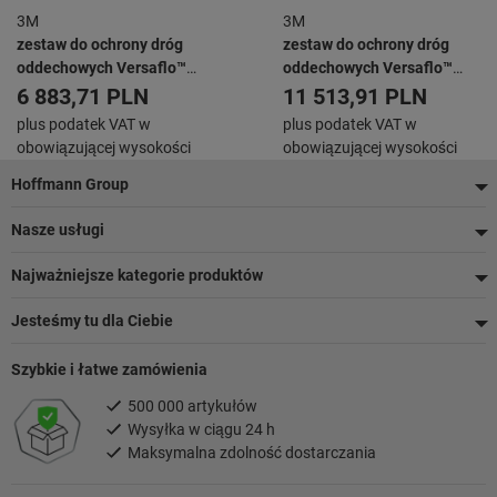
3M
3M
zestaw do ochrony dróg
zestaw do ochrony dróg
oddechowych Versaflo™
oddechowych Versaflo™
TR300+, Typ: START
TR619E
6 883,71 PLN
11 513,91 PLN
plus podatek VAT w
plus podatek VAT w
obowiązującej wysokości
obowiązującej wysokości
Stopka
Hoffmann Group
Nasze usługi
Najważniejsze kategorie produktów
Jesteśmy tu dla Ciebie
Szybkie i łatwe zamówienia
500 000 artykułów
Wysyłka w ciągu 24 h
Maksymalna zdolność dostarczania