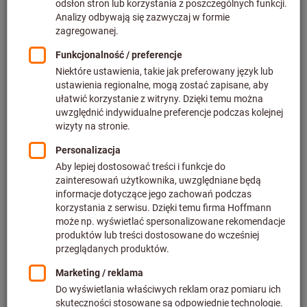
Cena za 1 Sztuka
plus podatek VAT w obowiązującej wysokości
Ceny plus koszty
dostawy
Indywidualne ceny dla klientów biznesowych po
zalogowaniu.
oznaczenie producenta:
8500
8700
Ilość
Dodaj do koszyka
3 sztuk w magazynie