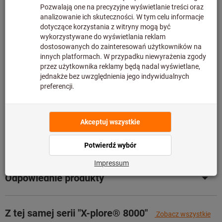
Dodaj do listy artykułów
Udostępnij artykuł
Katalog (PDF) w wersji książkowej
Szczegóły produktu
Opis
Pliki do pobrania i dokumenty
Odpowiednie produkty
Z tej samej serii "X-plore® 8000"
Zobacz wszystkie