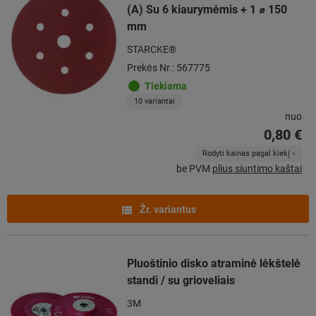
(A) Su 6 kiaurymėmis + 1 ⌀ 150
mm
STARCKE®
Prekės Nr.: 567775
Tiekiama
10 variantai
nuo
0,80 €
Rodyti kainas pagal kiekį
be PVM
plius siuntimo kaštai
Žr. variantus
Pluoštinio disko atraminė lėkštelė
standi / su grioveliais
3M