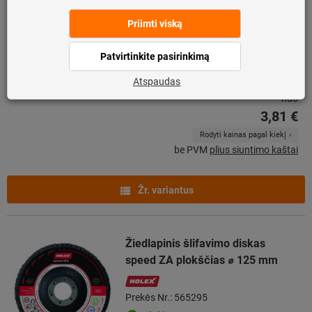
(CER) 982C ⌀ 125 mm
3M
Prekės Nr.: 566485
Tiekiama
3 variantai
nuo
3,81 €
Rodyti kainas pagal kiekį
be PVM
plius siuntimo kaštai
Žr. variantus
Žiedlapinis šlifavimo diskas
speed ZA plokščias ⌀ 125 mm
Prekės Nr.: 565295