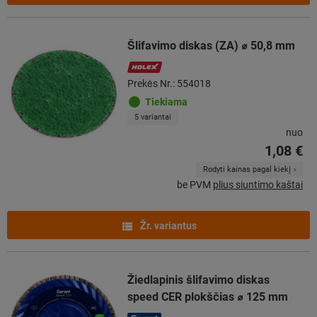
Šlifavimo diskas (ZA) ⌀ 50,8 mm
Prekės Nr.: 554018
Tiekiama
5 variantai
nuo
1,08 €
Rodyti kainas pagal kiekį
be PVM
plius siuntimo kaštai
Žr. variantus
Žiedlapinis šlifavimo diskas
speed CER plokščias ⌀ 125 mm