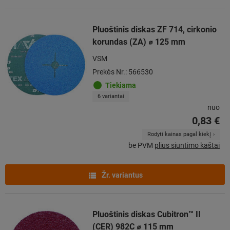
Pluoštinis diskas ZF 714, cirkonio
korundas (ZA) ⌀ 125 mm
VSM
Prekės Nr.: 566530
Tiekiama
6 variantai
nuo
0,83 €
Rodyti kainas pagal kiekį
be PVM
plius siuntimo kaštai
Žr. variantus
Pluoštinis diskas Cubitron™ II
(CER) 982C ⌀ 115 mm