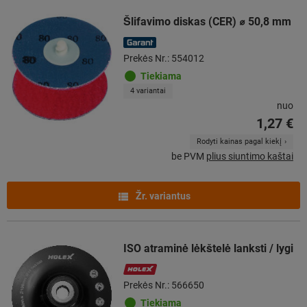
Šlifavimo diskas (CER) ⌀ 50,8 mm
Prekės Nr.: 554012
Tiekiama
4 variantai
nuo
1,27 €
Rodyti kainas pagal kiekį
be PVM
plius siuntimo kaštai
Žr. variantus
ISO atraminė lėkštelė lanksti / lygi
Prekės Nr.: 566650
Tiekiama