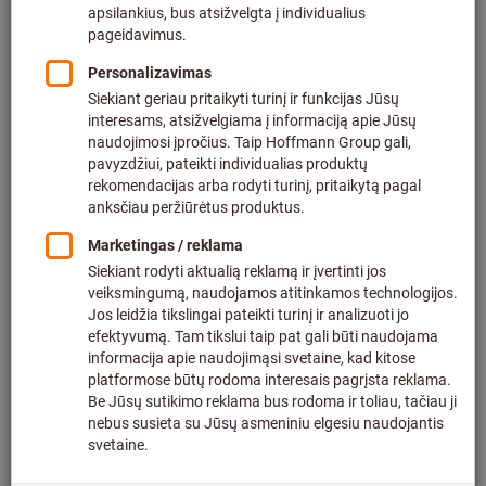
305
produktai
Produktai
Žiedlapinis šlifavimo diskas long
Bestseleris
life ZA kūginis ⌀ 125 mm
Prekės Nr.: 565285
Tiekiama
4 variantai
nuo
3,24 €
Rodyti kainas pagal kiekį
be PVM
plius siuntimo kaštai
Žr. variantus
Pluoštinis diskas Cubitron™ II