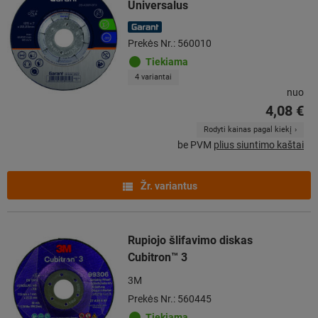
Universalus
Prekės Nr.: 560010
Tiekiama
4 variantai
nuo
4,08 €
Rodyti kainas pagal kiekį
be PVM
plius siuntimo kaštai
Žr. variantus
Rupiojo šlifavimo diskas
Cubitron™ 3
3M
Prekės Nr.: 560445
Tiekiama