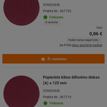
STARCKE®
Prekės Nr.: 567725
Tiekiama
8 variantai
nuo
0,86 €
Rodyti kainas pagal kiekį
be PVM
plius siuntimo kaštai
Žr. variantus
Popierinis kibus šlifavimo diskas
(A) ⌀ 125 mm
STARCKE®
Prekės Nr.: 567715
Tiekiama