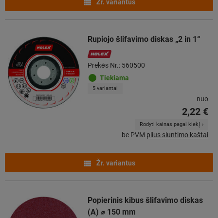
Žr. variantus
Rupiojo šlifavimo diskas „2 in 1“
Prekės Nr.: 560500
Tiekiama
5 variantai
nuo
2,22 €
Rodyti kainas pagal kiekį
be PVM
plius siuntimo kaštai
Žr. variantus
Popierinis kibus šlifavimo diskas
(A) ⌀ 150 mm