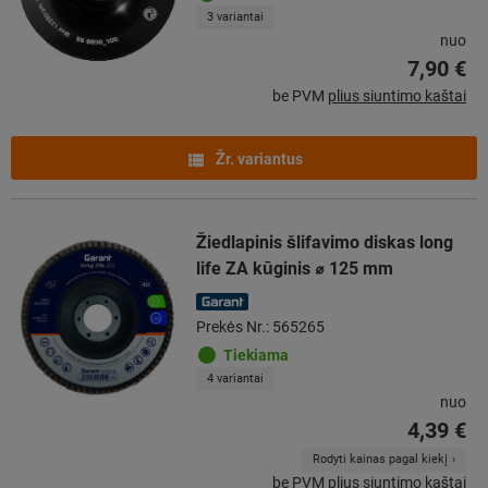
3 variantai
nuo
7,90 €
be PVM
plius siuntimo kaštai
Žr. variantus
Žiedlapinis šlifavimo diskas long
life ZA kūginis ⌀ 125 mm
Prekės Nr.: 565265
Tiekiama
4 variantai
nuo
4,39 €
Rodyti kainas pagal kiekį
be PVM
plius siuntimo kaštai