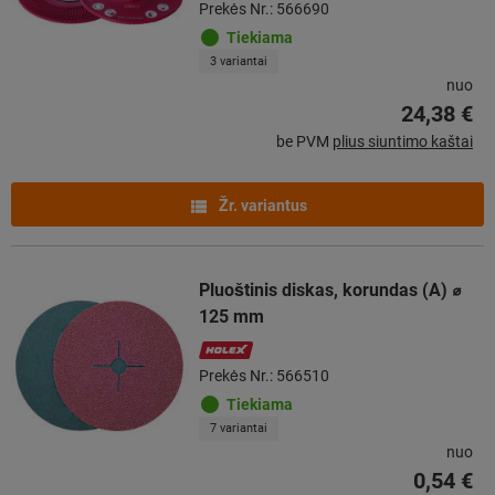
Prekės Nr.: 566690
Tiekiama
3 variantai
nuo
24,38 €
be PVM
plius siuntimo kaštai
Žr. variantus
Pluoštinis diskas, korundas (A) ⌀
125 mm
Prekės Nr.: 566510
Tiekiama
7 variantai
nuo
0,54 €