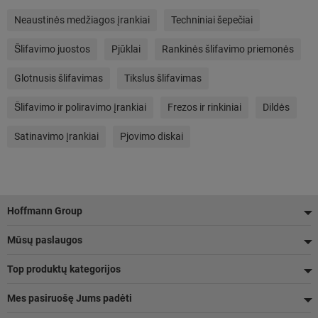
Neaustinės medžiagos įrankiai
Techniniai šepečiai
Šlifavimo juostos
Pjūklai
Rankinės šlifavimo priemonės
Glotnusis šlifavimas
Tikslus šlifavimas
Šlifavimo ir poliravimo įrankiai
Frezos ir rinkiniai
Dildės
Satinavimo įrankiai
Pjovimo diskai
Poraštė
Hoffmann Group
Mūsų paslaugos
Top produktų kategorijos
Mes pasiruošę Jums padėti