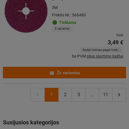
3M
Prekės Nr.: 566480
Tiekiama
3 variantai
nuo
3,49 €
Rodyti kainas pagal kiekį
be PVM
plius siuntimo kaštai
Žr. variantus
1
2
3
...
11
Susijusios kategorijos