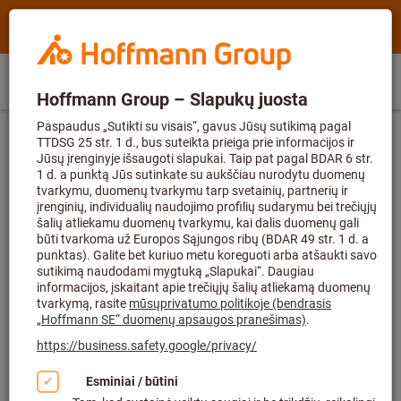
Paieška
Paieškos
Hoffmann
terminas,
Group
produktas,
Tiesioginis
Prekių
Home
Hoffmann
produkto
LT
(
lt
)
Meniu
Prisijungti
pirkimas
krepšelis
Group
Nr.,
Pradžios puslapis
Šlifavimo ir pjovimo priemonės
site
kategorija,
navigation
EAN/GTIN,
Šlifavimo diskai
prekės
ženklas...
Kategorijos
Rupiojo apdirbimo diskai (64)
Žiedlapiniai šlifavimo diskai (71)
Kibūs šlifavimo diskai (50)