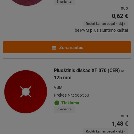
8 variantai
nuo
0,62 €
Rodyti kainas pagal kiekį
be PVM
plius siuntimo kaštai
Žr. variantus
Pluoštinis diskas XF 870 (CER) ⌀
125 mm
VSM
Prekės Nr.: 566560
Tiekiama
7 variantai
nuo
1,48 €
Rodyti kainas pagal kiekį