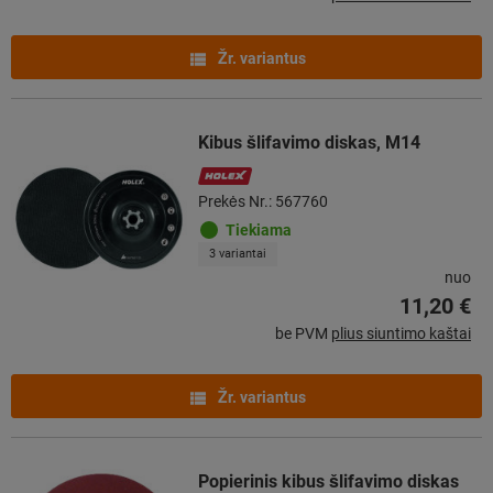
Žr. variantus
Kibus šlifavimo diskas, M14
Prekės Nr.: 567760
Tiekiama
3 variantai
nuo
11,20 €
be PVM
plius siuntimo kaštai
Žr. variantus
Popierinis kibus šlifavimo diskas