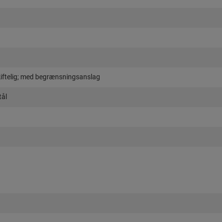
iftelig; med begrænsningsanslag
tål