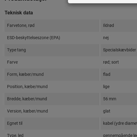
Teknisk data
Farvetone, rød
Ildrød
ESD-beskyttelseszone (EPA)
nej
Type tang
Specialskævbider
Farve
rød; sort
Form, kæber/mund
flad
Position, kæbe/mund
lige
Bredde, kæber/mund
56 mm
Version, kæber/mund
glat
Egnet til
kabel (ydre diame
Type, led
gennemgående le