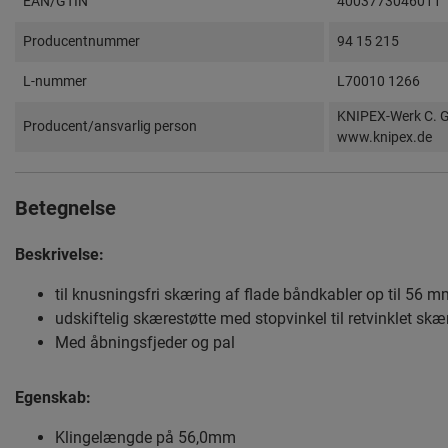
EAN/GTIN
4003773046011
Producentnummer
94 15 215
L-nummer
L70010 1266
KNIPEX-Werk C. G
Producent/ansvarlig person
www.knipex.de
Betegnelse
Beskrivelse:
til knusningsfri skæring af flade båndkabler op til 56 
udskiftelig skærestøtte med stopvinkel til retvinklet skæ
Med åbningsfjeder og pal
Egenskab:
Klingelængde på 56,0mm