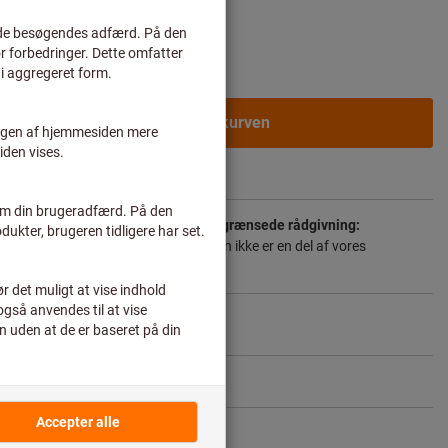
rvskunder efter
login.
I varekurven
Videresendelse af levering
r
 forlængede leveringstid og den begrænsede rådgivning:
 til dig direkte fra producenten, da den ikke er en del af vores
for ikke er på lager hos os.
Info
Del artikel