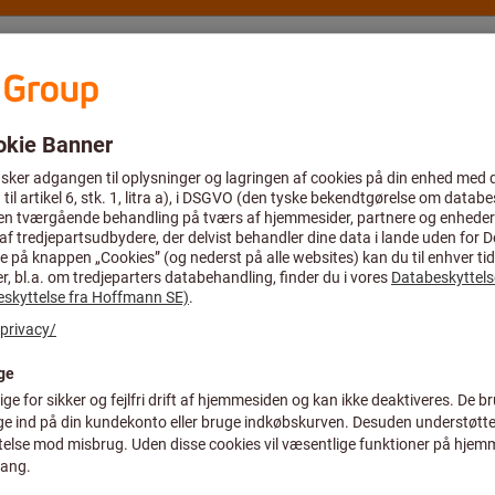
Rådgivning og support
Hoffmann Group
Tilbud %
rktøj
Skærer til flad
håndtag forkr
Art.-nr.:
94 15 215
Pris pr. 1 styk