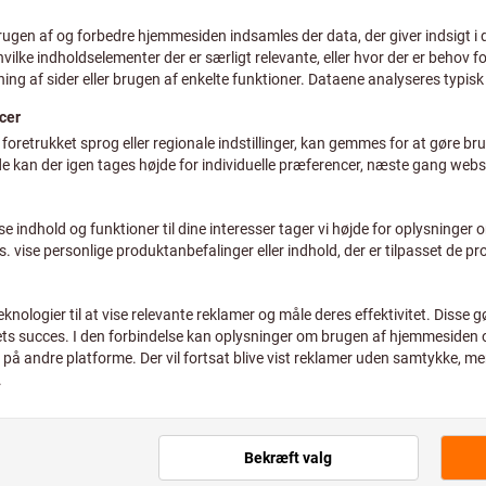
plus moms
plus fragt
Individuelle priser for erhve
Antal
Anslået leveringstid: 1-2 uge
Bemærk venligst den
Vi bestiller denne vare
Klik for at forstørre billedet
hovedsortiment og der
Tilføj til ønskeliste
Egnede produkter