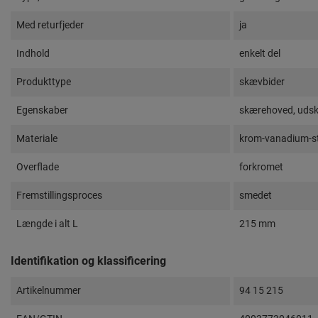
Med returfjeder
ja
Indhold
enkelt del
Produkttype
skævbider
Egenskaber
skærehoved, udsk
Materiale
krom-vanadium-s
Overflade
forkromet
Fremstillingsproces
smedet
Længde i alt L
215 mm
Identifikation og klassificering
Artikelnummer
94 15 215