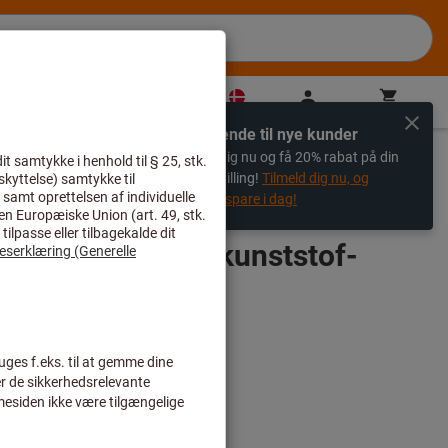
DK
(
da
)
Til login
Varekurv
Direkte køb
Udelukkende til nye kunder
%
Registrer dig nu og få 20% rabat på din
første bestilling!
Tilmeld dig nu, og
begynd at spare i dag!
båndskabler med kunststof-
omet 215 mm