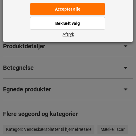
den ikke er en del af vores hovedsortiment og derfor ikke
er på lager hos os.
Info
Tilføj til ønskeliste
Del artikel
Produktdetaljer
Betegnelse
Egnede produkter
Flere søgeord og kategorier
Kategori:
Vendeskærsplatter til hjørnefræsere
Mærke:
Iscar