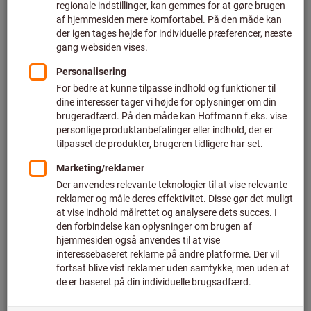
Pris pr. 1 styk
plus moms
plus fragt
Individuelle priser for erhvervskunder efter
login.
Mindste ordremængde 10 stykker
Bestillingstrin: 10 stykker
Antal
I varekurven
Kan leveres på 1-3 arbejdsdage
Bemærk venligst den forlængede leveringstid og den
begrænsede rådgivning:
Vi bestiller denne vare til dig direkte fra producenten, da