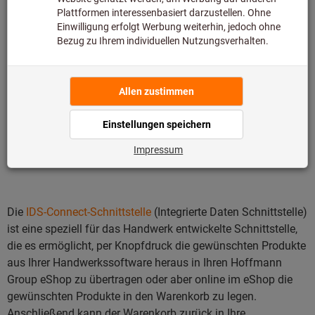
Produktdaten in Ihr SAP-System zu übermitteln, um daraus
eine Bestellung zu erzeugen.
PunchOut ist eine cXML-Schnittstelle, die von der
Beschaffungsplattform ARIBA eingeführt wurde. In der Regel
erfolgt hier der Übergang von Ihrer Beschaffungsplattform
(z. B. SAP ARIBA) in Ihren Hoffmann Group eShop: Sie
befüllen den Warenkorb wie gewohnt und übertragen diesen
via PunchOut in Ihre Beschaffungsplattform.
Die
IDS-Connect-Schnittstelle
(Integrierte Daten Schnittstelle)
ist eine speziell für das Handwerk entwickelte Schnittstelle,
die es ermöglicht, per Knopfdruck die gewünschten Produkte
aus Ihrer Handwerkssoftware heraus in Ihren Hoffmann
Group eShop zu übertragen oder aber online im eShop die
gewünschten Produkte in den Warenkorb zu legen.
Anschließend kann der Warenkorb zurück in Ihre