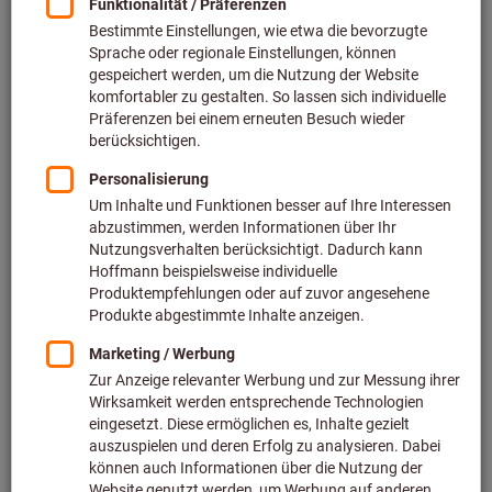
Produktdaten und individuellen Preise zu. Für eine
Bestellung befüllen Sie wie gewohnt den Warenkorb und
übertragen diesen per OCI, PunchOut oder IDS in Ihr ERP-
System bzw. Ihre EProcurement Plattform. Anschließend
durchläuft die Bestellung Ihren internen
Genehmigungsprozess und wird nach Genehmigung via EDI
wieder an die Hoffmann Group gesendet. So vermeiden Sie
manuelle Eingabefehler und Prozesse und daraus
resultierende Kosten. Mittels IDS können Sie sogar
Bestellung und Warenkorbübertragung gleichzeitig mit nur
einem Klick durchführen und so gleichzeitig von unseren
eShop-Vorteilen, Zeit- und Kostenersparnissen und der
Integration in Ihre Unternehmensprozesse profitieren.
OCI (Open Catalog Interface) ist eine SAP-
Standardschnittstelle, die es ermöglicht, per Knopfdruck in
Ihren Hoffmann Group eShop zu gelangen, um die
gewünschten Produkte in den Warenkorb zu legen und die