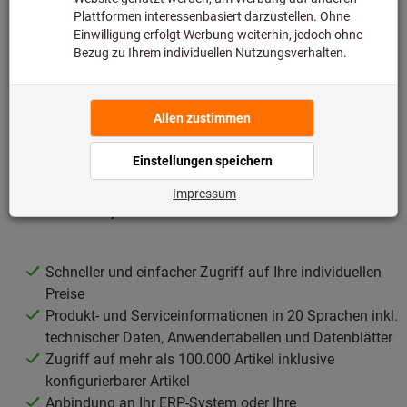
Beschaffungsplattform ARIBA eingeführt wurde. In der Regel
erfolgt hier der Übergang von Ihrer Beschaffungsplattform
(z. B. SAP ARIBA) in Ihren Hoffmann Group eShop: Sie
befüllen den Warenkorb wie gewohnt und übertragen diesen
via PunchOut in Ihre Beschaffungsplattform.
Ihre Vorteile durch die Nutzung
von OCI / PunchOut
Schneller und einfacher Zugriff auf Ihre individuellen
Preise
Produkt- und Serviceinformationen in 20 Sprachen inkl.
technischer Daten, Anwendertabellen und Datenblätter
Zugriff auf mehr als 100.000 Artikel inklusive
konfigurierbarer Artikel
Anbindung an Ihr ERP-System oder Ihre