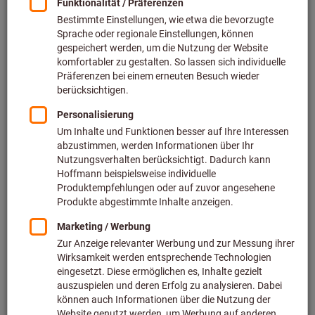
Produktdaten und individuellen Preise zu. Für eine
Bestellung befüllen Sie wie gewohnt den Warenkorb und
übertragen diesen per OCI oder PunchOut in Ihr ERP-System
bzw. Ihre EProcurement Plattform. Anschließend durchläuft
die Bestellung Ihren internen Genehmigungsprozess und
wird nach Genehmigung via EDI wieder an die Hoffmann
Group gesendet. So vermeiden Sie manuelle Eingabefehler
und Prozesse und daraus resultierende Kosten.
OCI (Open Catalog Interface) ist eine SAP-
Standardschnittstelle, die es ermöglicht, per Knopfdruck in
Ihren Hoffmann Group eShop zu gelangen, um die
gewünschten Produkte in den Warenkorb zu legen und die
Produktdaten in Ihr SAP-System zu übermitteln, um daraus
eine Bestellung zu erzeugen.
PunchOut ist eine cXML-Schnittstelle, die von der