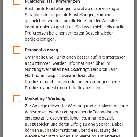
Preis pro 1 Stück
inkl. MwSt.
zzgl. Versandkosten
Netto: 247,90 €
Menge
In den Warenkorb
Voraussichtliche Lieferzeit: 2-3 Wochen
Bitte beachten Sie die Lieferzeit und eingeschränkte
Beratung:
Diesen Artikel bestellen wir für Sie direkt beim Hersteller,
da er nicht Bestandteil unseres Hauptsortiments ist und
somit nicht bei uns auf Lager liegt.
Infos