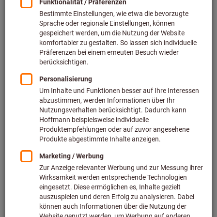
Preis pro 1 Stück
inkl. MwSt.
zzgl. Versandkosten
Netto: 8,01 €
Menge
In den Warenkorb
Speditionslieferung
Voraussichtliche Lieferzeit: 1-2 Wochen
Bitte beachten Sie die Lieferzeit und eingeschränkte
Beratung:
Diesen Artikel bestellen wir für Sie direkt beim Hersteller,
da er nicht Bestandteil unseres Hauptsortiments ist und