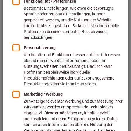
Preis pro 1 Paar
inkl. MwSt.
zzgl. Versandkosten
Netto: 1,68 €
Handschuhgröße:
7
8
9
10
11
Größentabelle
Mindestbestellmenge: 12 Paar
Bestellschritt: 12 Paar
Menge