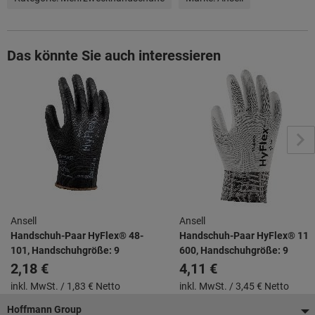
Das könnte Sie auch interessieren
Ansell
Ansell
Handschuh-Paar HyFlex® 48-
Handschuh-Paar HyFlex® 11-
101, Handschuhgröße: 9
600, Handschuhgröße: 9
2,18 €
4,11 €
inkl. MwSt. /
1,83 € Netto
inkl. MwSt. /
3,45 € Netto
Fußzeile
Hoffmann Group