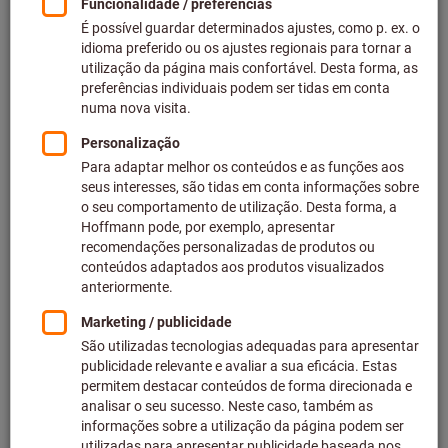
Preço por 1 Peça
mais IVA à taxa atual
Preços mais custos de entrega
Preços individuais para clientes empresariais após
iniciar
sessão.
Quantidade mínima de encomenda 2 peças
Passos da encomenda: 2 peças
Quantidade
Adicionar ao carrinho de compras
Tempo de processamento aprox.: 4-6 dias úteis