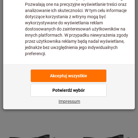
nie znajduje się w naszym magazynie – czas dostawy
może być wydłużony.Ostateczna cena zostanie
wyświetlona po dodaniu produktu do koszyka i przejściu
do kasy.Produkt nie podlega zwrotowi.
Informacje
Dodaj do listy artykułów
Udostępnij artykuł
Szczegóły produktu
Opis
Z tej samej serii "KUB TRIGON"
Zobacz wszystkie