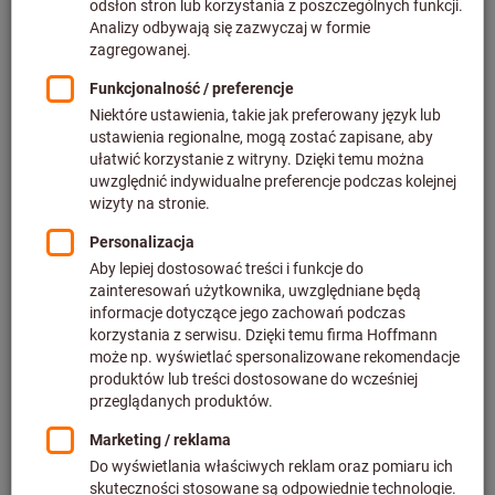
Cena za 1 Sztuka
plus podatek VAT w obowiązującej wysokości
Ceny plus koszty
dostawy
Indywidualne ceny dla klientów biznesowych po
zalogowaniu.
Ilość
Dodaj do koszyka
Szacowany czas dostawy: 2-3 tygodnie
UWAGA:
Ten produkt jest zamawiany bezpośrednio u producenta i