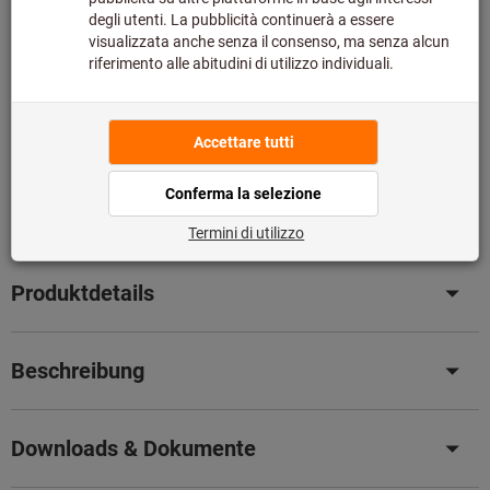
Speditionslieferung
Voraussichtliche Lieferzeit: 1-2 Wochen
Bitte beachten Sie die Lieferzeit und eingeschränkte
Beratung:
Diesen Artikel bestellen wir für Sie direkt beim Hersteller,
da er nicht Bestandteil unseres Hauptsortiments ist und
somit nicht bei uns auf Lager liegt.
Infos
Artikel merken
Artikel teilen
Produktdetails
Beschreibung
Downloads & Dokumente