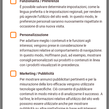
Preis pro 1 Stück
zzgl. MwSt.
zzgl. Versandkosten
Individuelle Preisanzeige für Geschäftskunden nach
Anmeldung.
Menge
In den Warenkorb