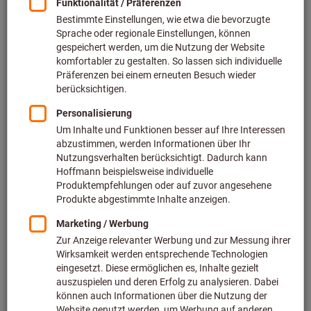
Montagewerkzeuge & Demontagewerkzeuge
Ersatzteile & Zubehör (691)
Rohrbearbeitungswerkzeuge Ersatzteile & Zubehör
(115)
Nietwerkzeuge Ersatzteile & Zubehör (493)
Aderenthülsen & Schrumpfschläuche (30)
Filtern & Sortieren
Mehr als
3000
Produkte gefunden