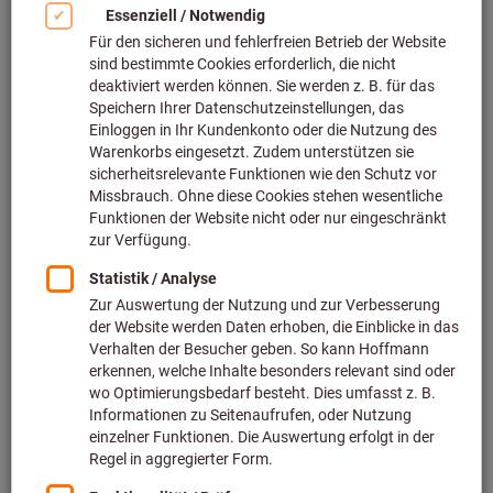
Drehmomentwerkzeuge Ersatzteile & Zubehör (143)
Zangen & Pinzetten Ersatzteile & Zubehör (602)
Entgrater & Schaber Ersatzteile & Zubehör (67)
Schneidwerkzeuge Ersatzteile & Zubehör (469)
Schlagwerkzeuge Ersatzteile & Zubehör (395)
Spannwerkzeuge Ersatzteile & Zubehör (205)
Aufbewahrungssysteme Ersatzteile & Zubehör (226)