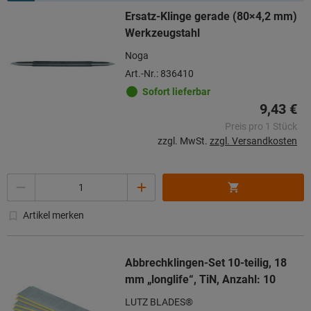
Ersatz-Klinge gerade (80×4,2 mm)
Werkzeugstahl
Noga
Art.-Nr.: 836410
Sofort lieferbar
9,43 €
Preis pro 1 Stück
zzgl. MwSt.
zzgl. Versandkosten
Menge
Artikel merken
Abbrechklingen-Set 10-teilig, 18
mm „longlife“, TiN, Anzahl: 10
LUTZ BLADES®