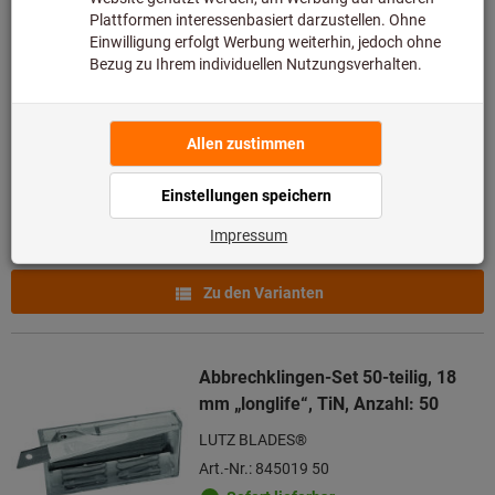
Produkte
Entgraterklinge
Noga
Art.-Nr.: 839010
Lieferbar
6 Varianten
ab
1,94 €
zzgl. MwSt.
zzgl. Versandkosten
Zu den Varianten
Abbrechklingen-Set 50-teilig, 18
mm „longlife“, TiN, Anzahl: 50
LUTZ BLADES®
Art.-Nr.: 845019 50