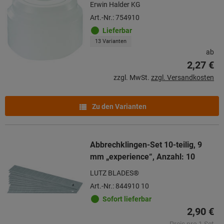
Erwin Halder KG
Art.-Nr.: 754910
Lieferbar
13 Varianten
ab
2,27 €
zzgl. MwSt.
zzgl. Versandkosten
Zu den Varianten
Abbrechklingen-Set 10-teilig, 9
mm „experience“, Anzahl: 10
LUTZ BLADES®
Art.-Nr.: 844910 10
Sofort lieferbar
2,90 €
Preis pro 1 Set