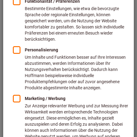
Preis pro 1 Stück
zzgl. MwSt.
zzgl. Versandkosten
Individuelle Preisanzeige für Geschäftskunden nach
Anmeldung.
Menge
In den Warenkorb
Voraussichtliche Lieferzeit: 1-2 Wochen