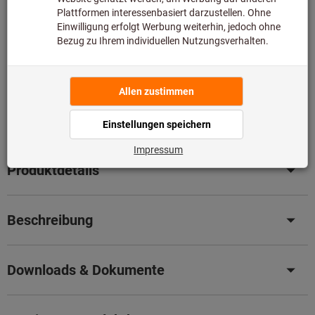
Bitte beachten Sie die Lieferzeit und eingeschränkte
Beratung:
Diesen Artikel bestellen wir für Sie direkt beim Hersteller,
da er nicht Bestandteil unseres Hauptsortiments ist und
somit nicht bei uns auf Lager liegt.
Infos
Artikel merken
Artikel teilen
Produktdetails
Beschreibung
Downloads & Dokumente