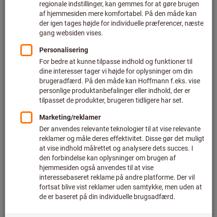
Pris pr. 1 styk
plus moms
plus fragt
Individuelle priser for erhvervskunder efter
login.
Antal
I varekurven
Anslået leveringstid: 2-3 uger
Bemærk venligst den forlængede leveringstid og den
begrænsede rådgivning:
Vi bestiller denne vare til dig direkte fra producenten, da
den ikke er en del af vores hovedsortiment og derfor ikke
er på lager hos os.
Info