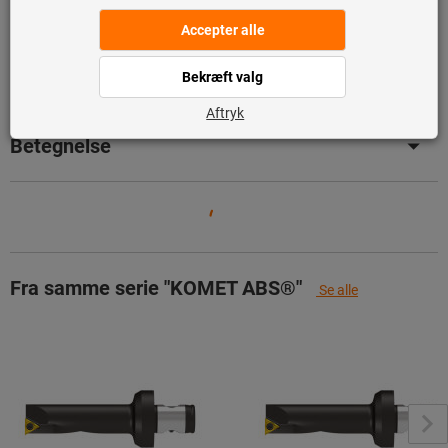
Tilføj til ønskeliste
Del artikel
Produktdetaljer
Betegnelse
Fra samme serie "KOMET ABS®"
Se alle